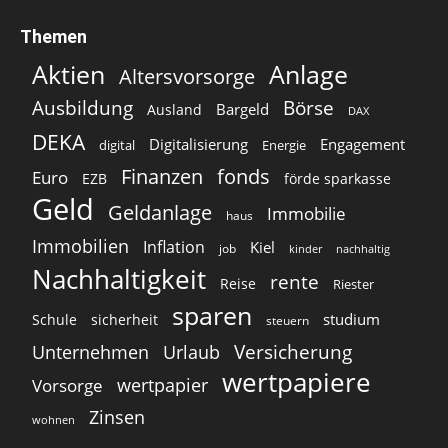
Themen
Aktien
Anlage
Altersvorsorge
Ausbildung
Börse
Bargeld
Ausland
DAX
DEKA
Digitalisierung
Engagement
digital
Energie
Finanzen
fonds
Euro
EZB
förde sparkasse
Geld
Geldanlage
Immobilie
haus
Immobilien
Inflation
Kiel
job
kinder
nachhaltig
Nachhaltigkeit
rente
Reise
Riester
sparen
studium
Schule
sicherheit
steuern
Versicherung
Unternehmen
Urlaub
wertpapiere
wertpapier
Vorsorge
Zinsen
wohnen