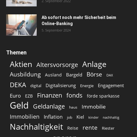
2. September 2022
Ab sofort noch mehr Sicherheit beim
Online-Banking
5. September 2024
Themen
Aktien
Anlage
Altersvorsorge
Ausbildung
Börse
Bargeld
Ausland
DAX
DEKA
Digitalisierung
Engagement
digital
Energie
Finanzen
fonds
Euro
EZB
förde sparkasse
Geld
Geldanlage
Immobilie
haus
Immobilien
Inflation
Kiel
job
kinder
nachhaltig
Nachhaltigkeit
rente
Reise
Riester