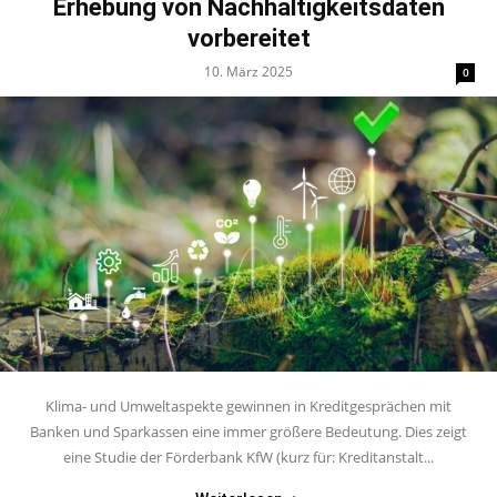
Erhebung von Nachhaltigkeitsdaten
vorbereitet
10. März 2025
0
Klima- und Umweltaspekte gewinnen in Kreditgesprächen mit
Banken und Sparkassen eine immer größere Bedeutung. Dies zeigt
eine Studie der Förderbank KfW (kurz für: Kreditanstalt...