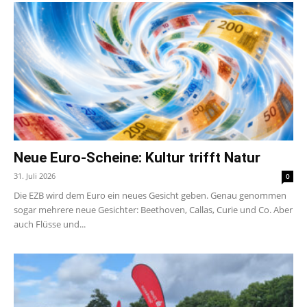
Neue Euro-Scheine: Kultur trifft Natur
31. Juli 2026
0
Die EZB wird dem Euro ein neues Gesicht geben. Genau genommen
sogar mehrere neue Gesichter: Beethoven, Callas, Curie und Co. Aber
auch Flüsse und...