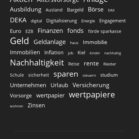
Ausbildung
Börse
Bargeld
Ausland
DAX
DEKA
Digitalisierung
Engagement
digital
Energie
Finanzen
fonds
Euro
EZB
förde sparkasse
Geld
Geldanlage
Immobilie
haus
Immobilien
Inflation
Kiel
job
kinder
nachhaltig
Nachhaltigkeit
rente
Reise
Riester
sparen
studium
Schule
sicherheit
steuern
Versicherung
Unternehmen
Urlaub
wertpapiere
wertpapier
Vorsorge
Zinsen
wohnen