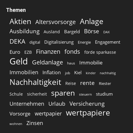
Themen
Aktien
Anlage
Altersvorsorge
Ausbildung
Börse
Bargeld
Ausland
DAX
DEKA
Digitalisierung
Engagement
digital
Energie
Finanzen
fonds
Euro
EZB
förde sparkasse
Geld
Geldanlage
Immobilie
haus
Immobilien
Inflation
Kiel
job
kinder
nachhaltig
Nachhaltigkeit
rente
Reise
Riester
sparen
studium
Schule
sicherheit
steuern
Versicherung
Unternehmen
Urlaub
wertpapiere
wertpapier
Vorsorge
Zinsen
wohnen