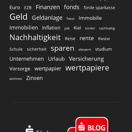
Finanzen
fonds
Euro
EZB
förde sparkasse
Geld
Geldanlage
Immobilie
haus
Immobilien
Inflation
Kiel
job
kinder
nachhaltig
Nachhaltigkeit
rente
Reise
Riester
sparen
studium
Schule
sicherheit
steuern
Versicherung
Unternehmen
Urlaub
wertpapiere
wertpapier
Vorsorge
Zinsen
wohnen