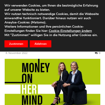
Wir verwenden Cookies, um Ihnen die bestmögliche Erfahrung
auf unserer Website zu bieten.
Wir nutzen technisch notwendige Cookies, damit die Webseite
Start
Ihr Geld
einwandfrei funktioniert. Darüber hinaus nutzen wir auch
Anaylse-Cookies (Matomo).
Money on Her Mind – der
Weitere Informationen und Ihre persönlichen Cookie-
Einstellungen finden Sie hier:
Cookie-Einstellungen ändern
Deka Finanz-Podcast von
Mit "Zustimmen" willigen Sie in die Nutzung aller Cookies ein.
Frauen für Frauen
Zustimmen
Ablehnen
8. November 2022
0