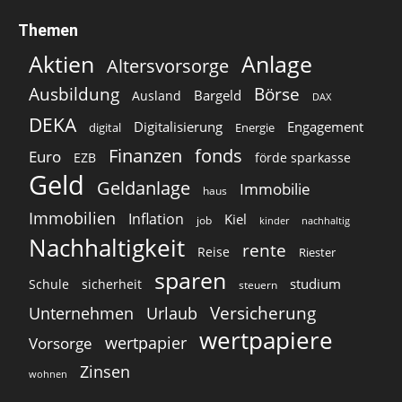
Themen
Aktien
Anlage
Altersvorsorge
Ausbildung
Börse
Bargeld
Ausland
DAX
DEKA
Digitalisierung
Engagement
digital
Energie
Finanzen
fonds
Euro
EZB
förde sparkasse
Geld
Geldanlage
Immobilie
haus
Immobilien
Inflation
Kiel
job
kinder
nachhaltig
Nachhaltigkeit
rente
Reise
Riester
sparen
studium
Schule
sicherheit
steuern
Versicherung
Unternehmen
Urlaub
wertpapiere
wertpapier
Vorsorge
Zinsen
wohnen