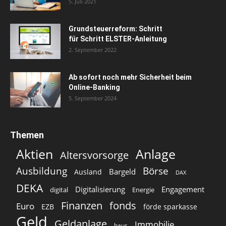
5. Juli 2021
Grundsteuerreform: Schritt
für Schritt ELSTER-Anleitung
2. September 2022
Ab sofort noch mehr Sicherheit beim
Online-Banking
5. September 2024
Themen
Aktien
Anlage
Altersvorsorge
Ausbildung
Börse
Bargeld
Ausland
DAX
DEKA
Digitalisierung
Engagement
digital
Energie
Finanzen
fonds
Euro
EZB
förde sparkasse
Geld
Geldanlage
Immobilie
haus