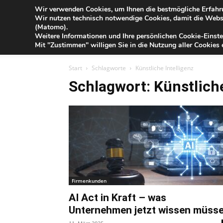
Blog
Wir verwenden Cookies, um Ihnen die bestmögliche Erfahru
Fr
Wir nutzen technisch notwendige Cookies, damit die Webse
der
(Matomo).
Förde
Weitere Informationen und Ihre persönlichen Cookie-Einste
Sparkasse
IHR G
Mit "Zustimmen" willigen Sie in die Nutzung aller Cookies e
Start
Schlagworte
Künstliche Intelligenz
Schlagwort: Künstliche
Firmenkunden
AI Act in Kraft – was
Unternehmen jetzt wissen müss