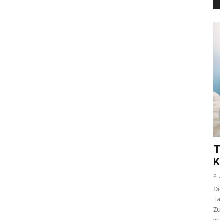
T
K
5.
Di
Ta
Zu
wa