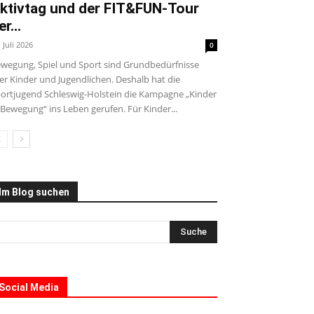
ktivtag und der FIT&FUN-Tour
er...
. Juli 2026
0
wegung, Spiel und Sport sind Grundbedürfnisse
ler Kinder und Jugendlichen. Deshalb hat die
ortjugend Schleswig-Holstein die Kampagne „Kinder
 Bewegung“ ins Leben gerufen. Für Kinder...
Im Blog suchen
Social Media