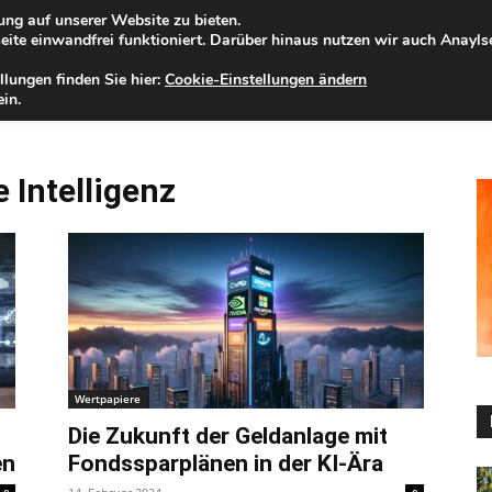
ng auf unserer Website zu bieten.
eitag, 07.08.2026
Zur Internet-Filiale der Förde Sparkasse
ite einwandfrei funktioniert. Darüber hinaus nutzen wir auch Anayl
llungen finden Sie hier:
Cookie-Einstellungen ändern
ELD
IHRE REGION
WERTPAPIERE
FIRMENKUNDEN
NA
in.
 Intelligenz
Wertpapiere
Die Zukunft der Geldanlage mit
en
Fondssparplänen in der KI-Ära