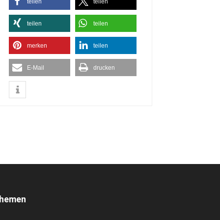
teilen
teilen
teilen
teilen
merken
teilen
E-Mail
drucken
hemen