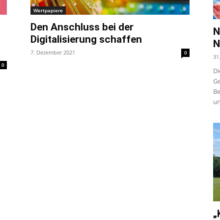
Wertpapiere
Den Anschluss bei der
N
Digitalisierung schaffen
N
7. Dezember 2021
0
31
0
Di
Ge
Be
un
„