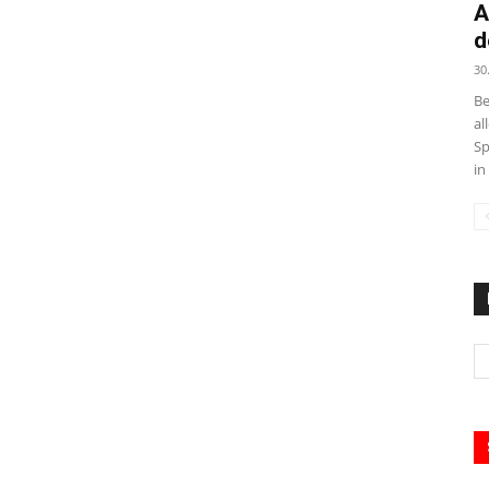
A
d
30
Be
al
Sp
in