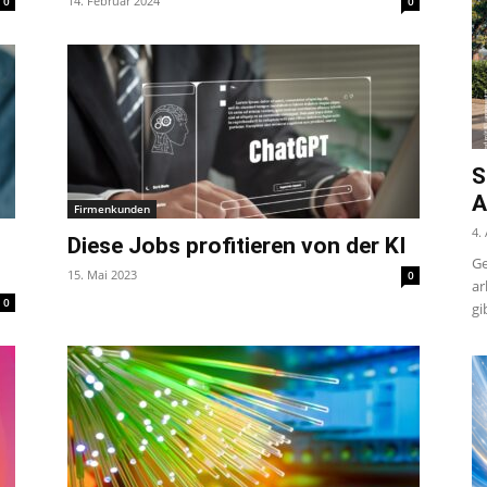
14. Februar 2024
0
0
S
A
Firmenkunden
4.
Diese Jobs profitieren von der KI
Ge
15. Mai 2023
0
ar
0
gi