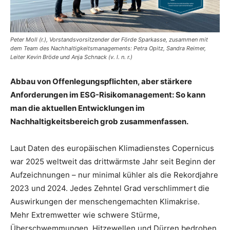
Peter Moll (r.), Vorstandsvorsitzender der Förde Sparkasse, zusammen mit
dem Team des Nachhaltigkeitsmanagements: Petra Opitz, Sandra Reimer,
Leiter Kevin Bröde und Anja Schnack (v. l. n. r.)
Abbau von Offenlegungspflichten, aber stärkere
Anforderungen im ESG-Risikomanagement: So kann
man die aktuellen Entwicklungen im
Nachhaltigkeitsbereich grob zusammenfassen.
Laut Daten des europäischen Klimadienstes Copernicus
war 2025 weltweit das drittwärmste Jahr seit Beginn der
Aufzeichnungen – nur minimal kühler als die Rekordjahre
2023 und 2024. Jedes Zehntel Grad verschlimmert die
Auswirkungen der menschengemachten Klimakrise.
Mehr Extremwetter wie schwere Stürme,
Überschwemmungen, Hitzewellen und Dürren bedrohen