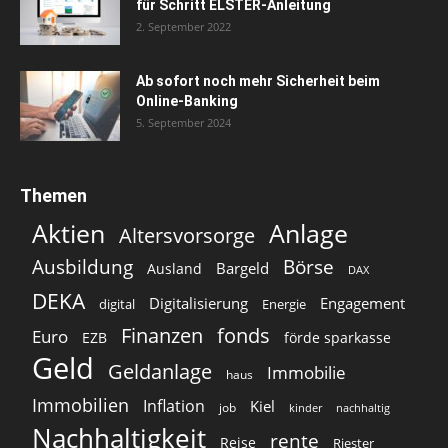
für Schritt ELSTER-Anleitung
2. September 2022
Ab sofort noch mehr Sicherheit beim
Online-Banking
5. September 2024
Themen
Aktien
Anlage
Altersvorsorge
Ausbildung
Börse
Bargeld
Ausland
DAX
DEKA
Digitalisierung
Engagement
digital
Energie
Finanzen
fonds
Euro
EZB
förde sparkasse
Geld
Geldanlage
Immobilie
haus
Immobilien
Inflation
Kiel
job
kinder
nachhaltig
Nachhaltigkeit
rente
Reise
Riester