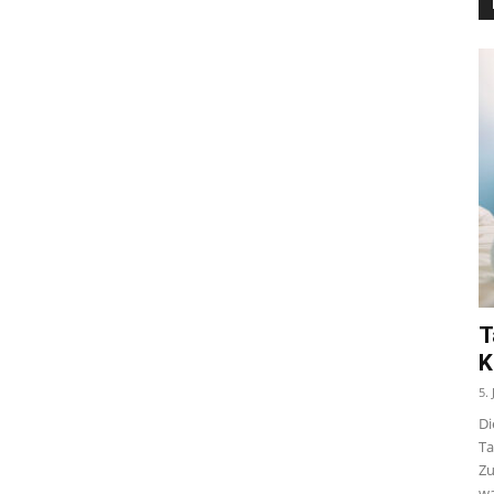
T
K
5.
Di
Ta
Zu
wa