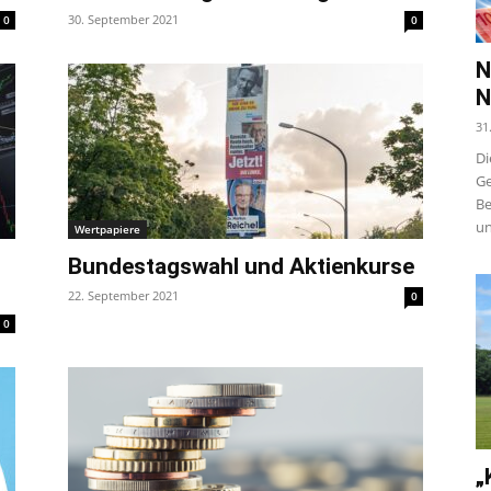
30. September 2021
0
0
N
N
31
Di
Ge
Be
un
Wertpapiere
Bundestagswahl und Aktienkurse
22. September 2021
0
0
„