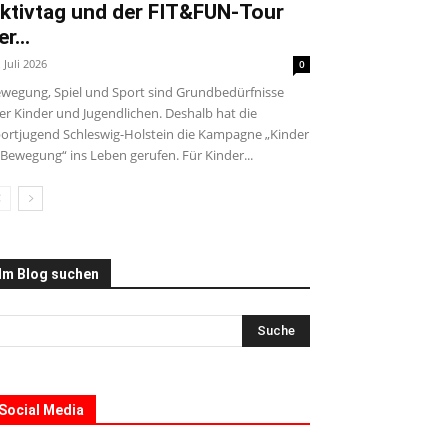
ktivtag und der FIT&FUN-Tour
er...
. Juli 2026
0
wegung, Spiel und Sport sind Grundbedürfnisse
ler Kinder und Jugendlichen. Deshalb hat die
ortjugend Schleswig-Holstein die Kampagne „Kinder
 Bewegung“ ins Leben gerufen. Für Kinder...
Im Blog suchen
Social Media