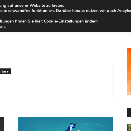
ng auf unserer Website zu bieten.
eitag, 07.08.2026
Zur Internet-Filiale der Förde Sparkasse
ite einwandfrei funktioniert. Darüber hinaus nutzen wir auch Anayl
llungen finden Sie hier:
Cookie-Einstellungen ändern
ELD
IHRE REGION
WERTPAPIERE
FIRMENKUNDEN
NA
in.
ntare