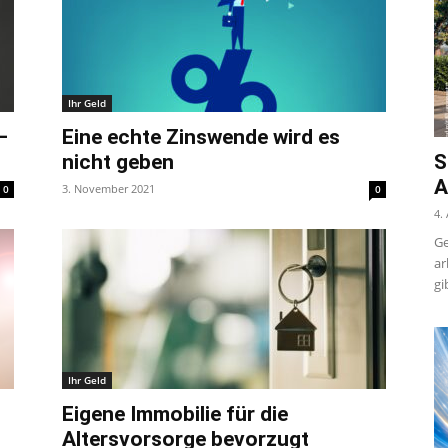
Ihr Geld
–
Eine echte Zinswende wird es
nicht geben
S
A
3. November 2021
0
0
4.
Ge
ar
gi
Ihr Geld
Eigene Immobilie für die
Altersvorsorge bevorzugt