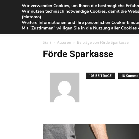
Blog
Wir verwenden Cookies, um Ihnen die bestmögliche Erfahru
Fr
Wir nutzen technisch notwendige Cookies, damit die Webse
der
(Matomo).
Förde
Weitere Informationen und Ihre persönlichen Cookie-Einste
Sparkasse
IHR G
Mit "Zustimmen" willigen Sie in die Nutzung aller Cookies e
Start
Autoren
Beiträge von Förde Sparkasse
Förde Sparkasse
105 BEITRÄGE
18 Komme