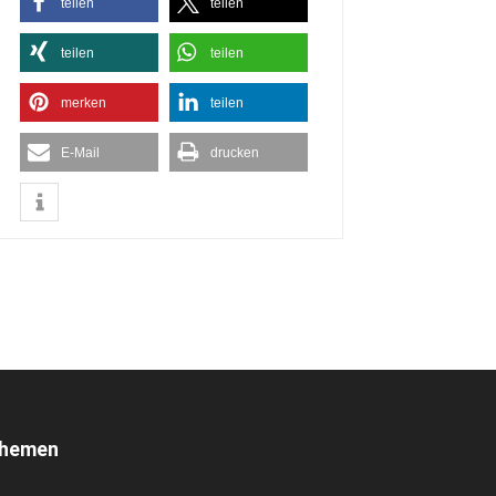
teilen
teilen
teilen
teilen
merken
teilen
E-Mail
drucken
hemen