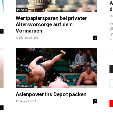
A
d
Ihr Geld
30
Wertpapiersparen bei privater
Be
Altersvorsorge auf dem
al
Vormarsch
0
Sp
7. September 2021
0
in
Wertpapiere
Asienpower ins Depot packen
17. August 2021
0
0