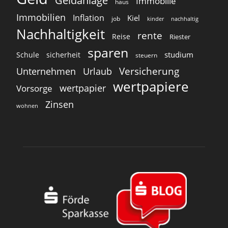
Geldanlage
Immobilie
haus
Immobilien
Inflation
Kiel
job
kinder
nachhaltig
Nachhaltigkeit
rente
Reise
Riester
sparen
studium
Schule
sicherheit
steuern
Versicherung
Unternehmen
Urlaub
wertpapiere
wertpapier
Vorsorge
Zinsen
wohnen