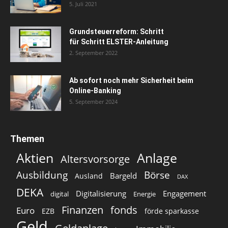
5. Juli 2021
Grundsteuerreform: Schritt
für Schritt ELSTER-Anleitung
2. September 2022
Ab sofort noch mehr Sicherheit beim
Online-Banking
5. September 2024
Themen
Aktien
Anlage
Altersvorsorge
Ausbildung
Börse
Bargeld
Ausland
DAX
DEKA
Digitalisierung
Engagement
digital
Energie
Finanzen
fonds
Euro
EZB
förde sparkasse
Geld