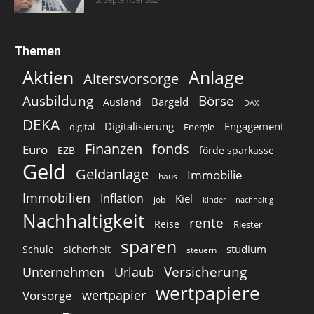
Themen
Aktien
Anlage
Altersvorsorge
Ausbildung
Börse
Bargeld
Ausland
DAX
DEKA
Digitalisierung
Engagement
digital
Energie
Finanzen
fonds
Euro
EZB
förde sparkasse
Geld
Geldanlage
Immobilie
haus
Immobilien
Inflation
Kiel
job
kinder
nachhaltig
Nachhaltigkeit
rente
Reise
Riester
sparen
studium
Schule
sicherheit
steuern
Versicherung
Unternehmen
Urlaub
wertpapiere
wertpapier
Vorsorge