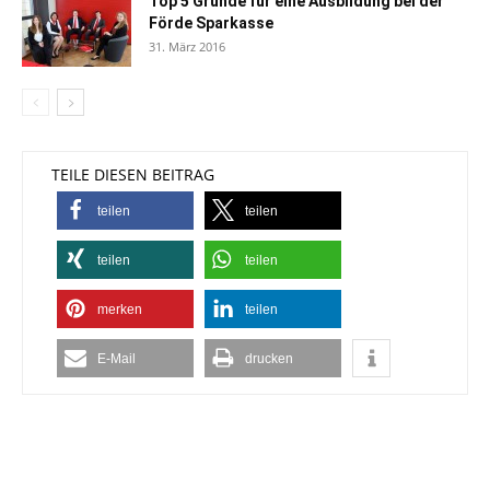
Top 5 Gründe für eine Ausbildung bei der
Förde Sparkasse
31. März 2016
TEILE DIESEN BEITRAG
teilen
teilen
teilen
teilen
merken
teilen
E-Mail
drucken