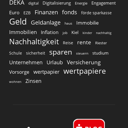
DEKA
Digitalisierung
Engagement
digital
Energie
Finanzen
fonds
Euro
EZB
förde sparkasse
Geld
Geldanlage
Immobilie
haus
Immobilien
Inflation
Kiel
job
kinder
nachhaltig
Nachhaltigkeit
rente
Reise
Riester
sparen
studium
Schule
sicherheit
steuern
Versicherung
Unternehmen
Urlaub
wertpapiere
wertpapier
Vorsorge
Zinsen
wohnen