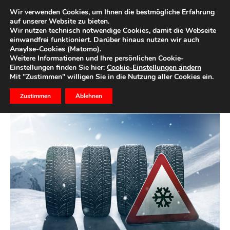
Wir verwenden Cookies, um Ihnen die bestmögliche Erfahrung
auf unserer Website zu bieten.
Wir nutzen technisch notwendige Cookies, damit die Webseite
Start
Ihre Region
einwandfrei funktioniert. Darüber hinaus nutzen wir auch
Anaylse-Cookies (Matomo).
Winterreifen von O bis O –
Weitere Informationen und Ihre persönlichen Cookie-
Einstellungen finden Sie hier:
Cookie-Einstellungen ändern
muss oder kann?
Mit "Zustimmen" willigen Sie in die Nutzung aller Cookies ein.
Zustimmen
Ablehnen
12. November 2018
2