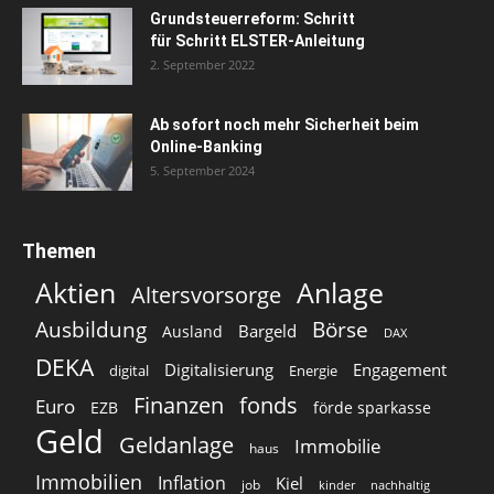
Grundsteuerreform: Schritt
für Schritt ELSTER-Anleitung
2. September 2022
Ab sofort noch mehr Sicherheit beim
Online-Banking
5. September 2024
Themen
Aktien
Anlage
Altersvorsorge
Ausbildung
Börse
Bargeld
Ausland
DAX
DEKA
Digitalisierung
Engagement
digital
Energie
Finanzen
fonds
Euro
EZB
förde sparkasse
Geld
Geldanlage
Immobilie
haus
Immobilien
Inflation
Kiel
job
kinder
nachhaltig