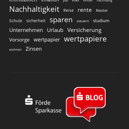
job
kinder
nachhaltig
Nachhaltigkeit
rente
Reise
Riester
sparen
studium
Schule
sicherheit
steuern
Versicherung
Unternehmen
Urlaub
wertpapiere
wertpapier
Vorsorge
Zinsen
wohnen