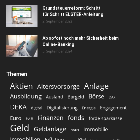
Grundsteuerreform: Schritt
für Schritt ELSTER-Anleitung
2. September 2022
Ab sofort noch mehr Sicherheit beim
Online-Banking
5. September 2024
Themen
Aktien
Anlage
Altersvorsorge
Ausbildung
Börse
Bargeld
Ausland
DAX
DEKA
Digitalisierung
Engagement
digital
Energie
Finanzen
fonds
Euro
EZB
förde sparkasse
Geld
Geldanlage
Immobilie
haus
Immobilien
Inflation
Kiel