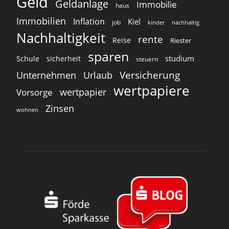
Geld
Geldanlage
Immobilie
haus
Immobilien
Inflation
Kiel
job
kinder
nachhaltig
Nachhaltigkeit
rente
Reise
Riester
sparen
studium
Schule
sicherheit
steuern
Versicherung
Unternehmen
Urlaub
wertpapiere
wertpapier
Vorsorge
Zinsen
wohnen