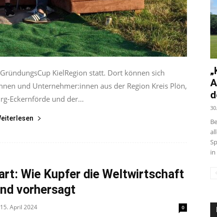
„
 GründungsCup KielRegion statt. Dort können sich
A
innen und Unternehmer:innen aus der Region Kreis Plön,
d
rg-Eckernförde und der...
30
eiterlesen
Be
al
Sp
in
rt: Wie Kupfer die Weltwirtschaft
und vorhersagt
15. April 2024
0