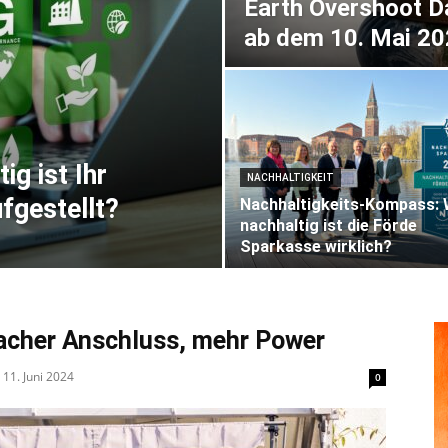
Earth Overshoot D
ab dem 10. Mai 2
g ist Ihr
NACHHALTIGKEIT
fgestellt?
Nachhaltigkeits-Kompass: 
nachhaltig ist die Förde
Sparkasse wirklich?
facher Anschluss, mehr Power
11. Juni 2024
0