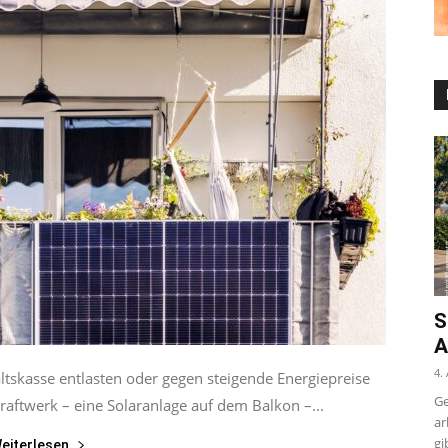
S
A
4.
altskasse entlasten oder gegen steigende Energiepreise
Ge
aftwerk – eine Solaranlage auf dem Balkon –...
ar
gi
eiterlesen