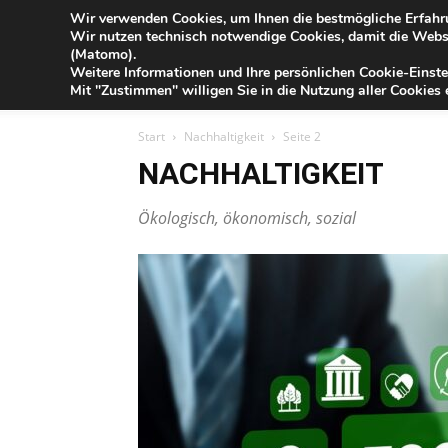
Blog
Wir verwenden Cookies, um Ihnen die bestmögliche Erfahru
Fr
Wir nutzen technisch notwendige Cookies, damit die Webse
der
(Matomo).
Förde
Weitere Informationen und Ihre persönlichen Cookie-Einste
Sparkasse
IHR G
Mit "Zustimmen" willigen Sie in die Nutzung aller Cookies e
Start
Nachhaltigkeit
Seite 2
NACHHALTIGKEIT
Ökologisch, ökonomisch, sozial