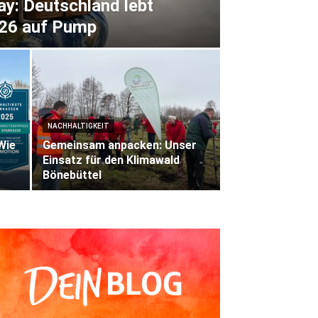
ay: Deutschland lebt
026 auf Pump
NACHHALTIGKEIT
Wie
Gemeinsam anpacken: Unser
Einsatz für den Klimawald
Bönebüttel