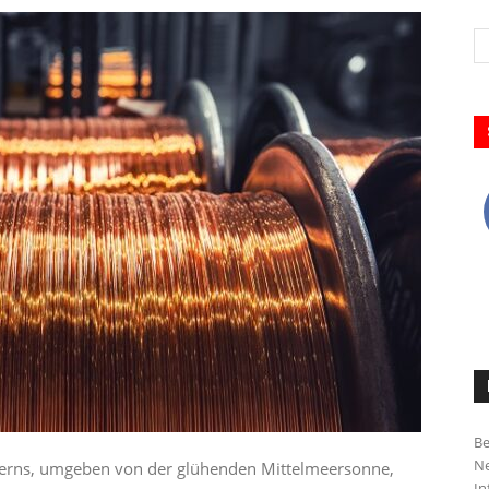
Be
Ne
perns, umgeben von der glühenden Mittelmeersonne,
In