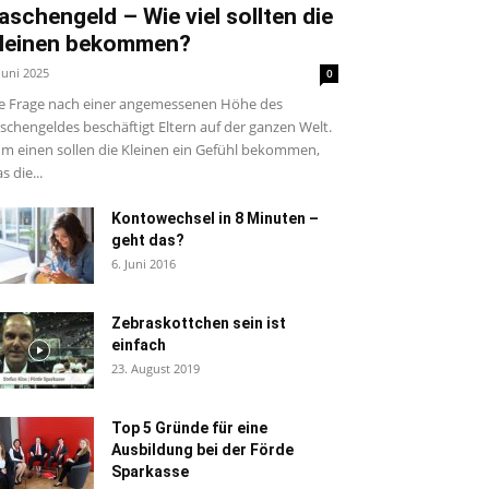
aschengeld – Wie viel sollten die
leinen bekommen?
 Juni 2025
0
e Frage nach einer angemessenen Höhe des
schengeldes beschäftigt Eltern auf der ganzen Welt.
m einen sollen die Kleinen ein Gefühl bekommen,
s die...
Kontowechsel in 8 Minuten –
geht das?
6. Juni 2016
Zebraskottchen sein ist
einfach
23. August 2019
Top 5 Gründe für eine
Ausbildung bei der Förde
Sparkasse