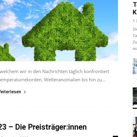
T
K
5.
Di
Ta
Zu
wa
welchem wir in den Nachrichten täglich konfrontiert
mperaturrekorden, Wetteranomalien bis hin zu...
eiterlesen
 – Die Preisträger:innen