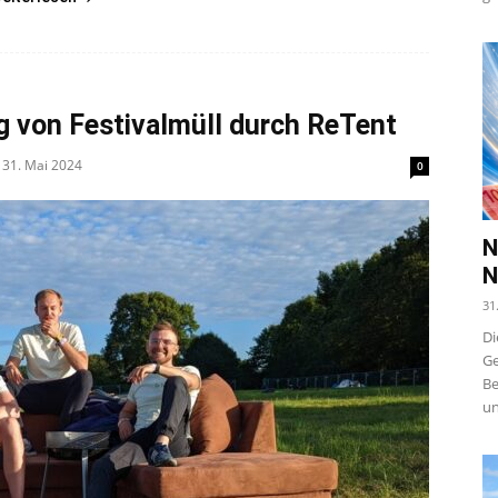
 von Festivalmüll durch ReTent
31. Mai 2024
0
N
N
31
Di
Ge
Be
un