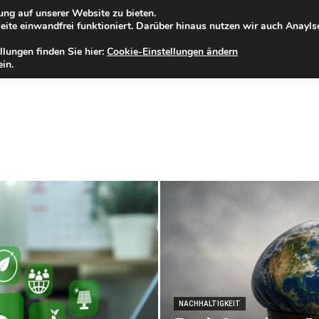
ng auf unserer Website zu bieten.
eitag, 07.08.2026
Zur Internet-Filiale der Förde Sparkasse
ite einwandfrei funktioniert. Darüber hinaus nutzen wir auch Anayl
llungen finden Sie hier:
Cookie-Einstellungen ändern
ELD
IHRE REGION
WERTPAPIERE
FIRMENKUNDEN
NA
in.
NACHHALTIGKEIT