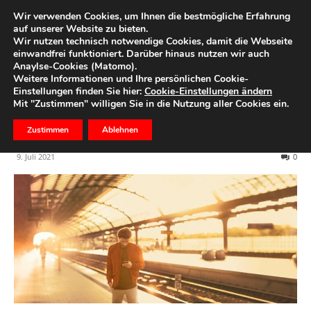
Wir verwenden Cookies, um Ihnen die bestmögliche Erfahrung
auf unserer Website zu bieten.
Wir nutzen technisch notwendige Cookies, damit die Webseite
Start
Ihr Geld
einwandfrei funktioniert. Darüber hinaus nutzen wir auch
Anaylse-Cookies (Matomo).
Mit der S-Invest-App Aktien
Weitere Informationen und Ihre persönlichen Cookie-
Einstellungen finden Sie hier:
Cookie-Einstellungen ändern
kaufen und Fondssparpläne
Mit "Zustimmen" willigen Sie in die Nutzung aller Cookies ein.
einrichten
Zustimmen
Ablehnen
9. Juli 2021
0