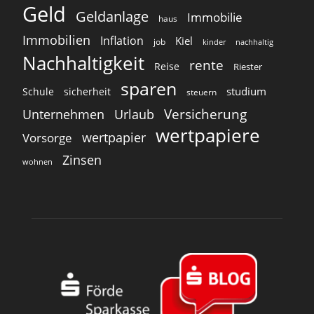
Geld
Geldanlage
Immobilie
haus
Immobilien
Inflation
Kiel
job
kinder
nachhaltig
Nachhaltigkeit
rente
Reise
Riester
sparen
studium
Schule
sicherheit
steuern
Versicherung
Unternehmen
Urlaub
wertpapiere
wertpapier
Vorsorge
Zinsen
wohnen