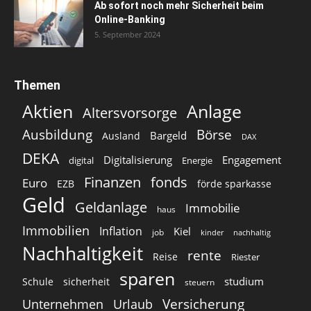
Ab sofort noch mehr Sicherheit beim
Online-Banking
5. September 2024
Themen
Aktien
Anlage
Altersvorsorge
Ausbildung
Börse
Bargeld
Ausland
DAX
DEKA
Digitalisierung
Engagement
digital
Energie
Finanzen
fonds
Euro
EZB
förde sparkasse
Geld
Geldanlage
Immobilie
haus
Immobilien
Inflation
Kiel
job
kinder
nachhaltig
Nachhaltigkeit
rente
Reise
Riester
sparen
studium
Schule
sicherheit
steuern
Versicherung
Unternehmen
Urlaub