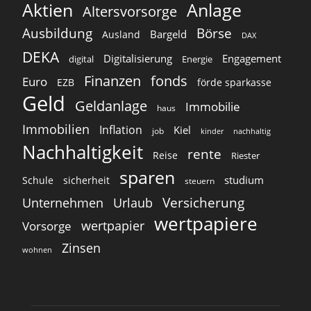
Aktien
Anlage
Altersvorsorge
Ausbildung
Börse
Bargeld
Ausland
DAX
DEKA
Digitalisierung
Engagement
digital
Energie
Finanzen
fonds
Euro
EZB
förde sparkasse
Geld
Geldanlage
Immobilie
haus
Immobilien
Inflation
Kiel
job
kinder
nachhaltig
Nachhaltigkeit
rente
Reise
Riester
sparen
studium
Schule
sicherheit
steuern
Versicherung
Unternehmen
Urlaub
wertpapiere
wertpapier
Vorsorge
Zinsen
wohnen