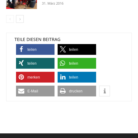
31. März 2016
TEILE DIESEN BEITRAG
teilen
teilen
teilen
teilen
merken
teilen
E-Mail
drucken