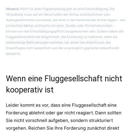
Hinweis:
Nicht für jede Flugverspätung gibt es eine Entschädigung. Die
Verspätung muss auf ein Verschulden der Airline zurückzuführen sein.
Außergewöhnliche Umstände, die nicht in der Kontrolle der Airline liegen – wie
schlechtes Wetter, politische Unruhen, Streiks oder Sicherheitsrisiken –
können von der Entschädigungspflicht ausgenommen sein. Zudem haben die
Fluggesellschaften die Möglichkeit, die Erstattung zu halbieren, wenn sie
anderweitige Beförderungen anbieten, bei denen die Ankunftszeit des
Ersatzfluges nicht wesentlich von der ursprünglich geplanten Ankunftszeit
abweicht.
Wenn eine Fluggesellschaft nicht
kooperativ ist
Leider kommt es vor, dass eine Fluggesellschaft eine
Forderung ablehnt oder gar nicht reagiert. Dann sollten
Sie nicht vorschnell aufgeben, sondern strukturiert
vorgehen. Reichen Sie Ihre Forderung zunächst direkt