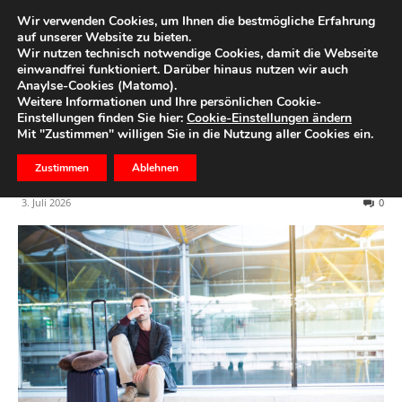
Wir verwenden Cookies, um Ihnen die bestmögliche Erfahrung
auf unserer Website zu bieten.
Wir nutzen technisch notwendige Cookies, damit die Webseite
Start
Ihr Geld
einwandfrei funktioniert. Darüber hinaus nutzen wir auch
Anaylse-Cookies (Matomo).
Flug verspätet oder
Weitere Informationen und Ihre persönlichen Cookie-
Einstellungen finden Sie hier:
Cookie-Einstellungen ändern
gestrichen? Diese Rechte
Mit "Zustimmen" willigen Sie in die Nutzung aller Cookies ein.
haben Sie jetzt
Zustimmen
Ablehnen
3. Juli 2026
0