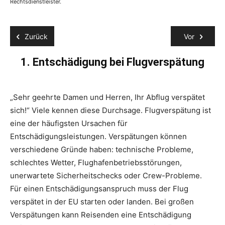
Rechtsdienstleister.
Zurück
Vor
1. Entschädigung bei Flugverspätung
„Sehr geehrte Damen und Herren, Ihr Abflug verspätet
Str
sich!“ Viele kennen diese Durchsage. Flugverspätung ist
Pe
eine der häufigsten Ursachen für
Bo
Entschädigungsleistungen. Verspätungen können
be
verschiedene Gründe haben: technische Probleme,
Be
schlechtes Wetter, Flughafenbetriebsstörungen,
au
unerwartete Sicherheitschecks oder Crew-Probleme.
Für einen Entschädigungsanspruch muss der Flug
Fä
verspätet in der EU starten oder landen. Bei großen
Re
Verspätungen kann Reisenden eine Entschädigung
Er