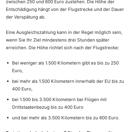
zwischen 250 und 600 Euro zustehen. Die Höhe der
mu
Entschädigung hängt von der Flugstrecke und der Dauer
an
der Verspätung ab.
Ko
so
Eine Ausgleichszahlung kann in der Regel möglich sein,
wenn Sie Ihr Ziel mindestens drei Stunden später
Ei
erreichen. Die Höhe richtet sich nach der Flugstrecke:
hä
im
Bei weniger als 1.500 Kilometern gibt es bis zu 250
au
Euro,
Hin
bei mehr als 1.500 Kilometern innerhalb der EU bis zu
auf
400 Euro,
jew
nac
bei 1.500 bis 3.500 Kilometern bei Flügen mit
bet
Drittstaatenbezug bis zu 400 Euro
und bei mehr als 3.500 Kilometern bis zu 600 Euro.