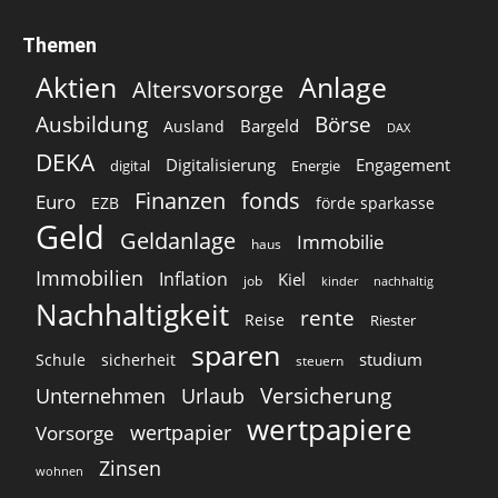
Themen
Aktien
Anlage
Altersvorsorge
Ausbildung
Börse
Bargeld
Ausland
DAX
DEKA
Digitalisierung
Engagement
digital
Energie
Finanzen
fonds
Euro
EZB
förde sparkasse
Geld
Geldanlage
Immobilie
haus
Immobilien
Inflation
Kiel
job
kinder
nachhaltig
Nachhaltigkeit
rente
Reise
Riester
sparen
studium
Schule
sicherheit
steuern
Versicherung
Unternehmen
Urlaub
wertpapiere
wertpapier
Vorsorge
Zinsen
wohnen