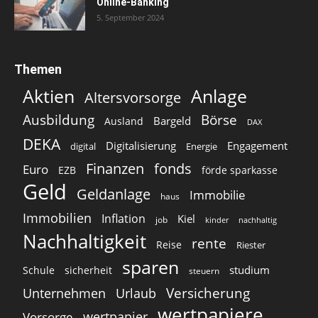
Online-Banking
5. September 2024
Themen
Aktien
Anlage
Altersvorsorge
Ausbildung
Börse
Bargeld
Ausland
DAX
DEKA
Digitalisierung
Engagement
digital
Energie
Finanzen
fonds
Euro
EZB
förde sparkasse
Geld
Geldanlage
Immobilie
haus
Immobilien
Inflation
Kiel
job
kinder
nachhaltig
Nachhaltigkeit
rente
Reise
Riester
sparen
studium
Schule
sicherheit
steuern
Versicherung
Unternehmen
Urlaub
wertpapiere
wertpapier
Vorsorge