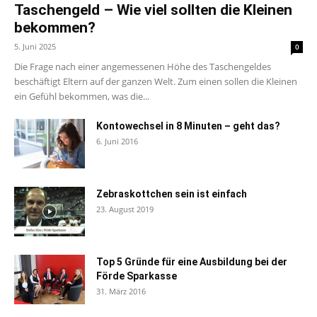
Taschengeld – Wie viel sollten die Kleinen
bekommen?
5. Juni 2025
0
Die Frage nach einer angemessenen Höhe des Taschengeldes
beschäftigt Eltern auf der ganzen Welt. Zum einen sollen die Kleinen
ein Gefühl bekommen, was die...
Kontowechsel in 8 Minuten – geht das?
6. Juni 2016
Zebraskottchen sein ist einfach
23. August 2019
Top 5 Gründe für eine Ausbildung bei der
Förde Sparkasse
31. März 2016