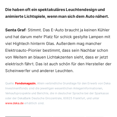
Die haben oft ein spektakuläres Leuchtendesign und
animierte Lichtspiele, wenn man sich dem Auto nähert.
Senta Graf
: Stimmt. Das E-Auto braucht ja keinen Kühler
und hat darum mehr Platz für schick gestylte Lampen mit
viel Hightech hinterm Glas. Außerdem mag mancher
Elektroauto-Pionier bestimmt, dass sein Nachbar schon
von Weitem an blauen Lichtakzenten sieht, dass er jetzt
elektrisch fährt. Das ist auch schön für den Hersteller der
Scheinwerfer und anderer Leuchten.
Quelle:
Fondsmagazin.
Allein verbindliche Grundlage für den Erwerb von Deka
Investmentfonds sind die jeweiligen wesentlichen Anlegerinformationen,
Verkaufsprospekte und Berichte, die in deutscher Sprache bei der Sparkasse
oder der DekaBank Deutsche Girozentrale, 60625 Frankfurt, und unter
www.deka.de
erhältlich sind.