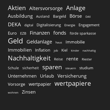
Aktien
Anlage
Altersvorsorge
Ausbildung
Börse
Bargeld
Ausland
DAX
DEKA
Digitalisierung
Engagement
digital
Energie
Finanzen
fonds
Euro
EZB
förde sparkasse
Geld
Geldanlage
Immobilie
haus
Immobilien
Inflation
Kiel
job
kinder
nachhaltig
Nachhaltigkeit
rente
Reise
Riester
sparen
studium
Schule
sicherheit
steuern
Versicherung
Unternehmen
Urlaub
wertpapiere
wertpapier
Vorsorge
Zinsen
wohnen