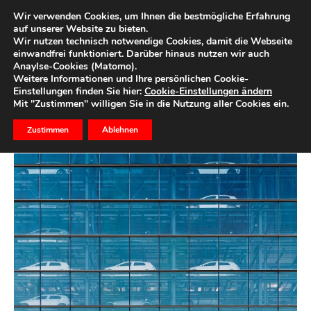
Wir verwenden Cookies, um Ihnen die bestmögliche Erfahrung
auf unserer Website zu bieten.
Wir nutzen technisch notwendige Cookies, damit die Webseite
Start
Wertpapiere
einwandfrei funktioniert. Darüber hinaus nutzen wir auch
Anaylse-Cookies (Matomo).
E-Mobilität: „Fehler können
Weitere Informationen und Ihre persönlichen Cookie-
Einstellungen finden Sie hier:
Cookie-Einstellungen ändern
furchtbar teuer werden”
Mit "Zustimmen" willigen Sie in die Nutzung aller Cookies ein.
Zustimmen
Ablehnen
5. Juli 2021
0