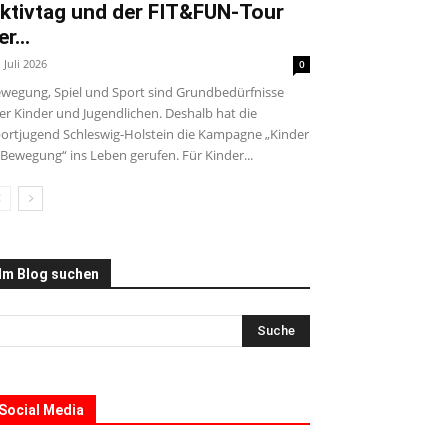
ktivtag und der FIT&FUN-Tour
er...
. Juli 2026
0
wegung, Spiel und Sport sind Grundbedürfnisse
ler Kinder und Jugendlichen. Deshalb hat die
ortjugend Schleswig-Holstein die Kampagne „Kinder
 Bewegung“ ins Leben gerufen. Für Kinder...
Im Blog suchen
Social Media