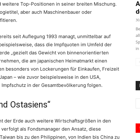
A
d weitere Top-Positionen in seiner breiten Mischung.
d
logietitel, aber auch Maschinenbauer oder
itieren.
30
Be
al
reits seit Auflegung 1993 managt, unmittelbar auf
Sp
 beispielsweise, dass die Impfquoten im Umfeld der
in
erde „gezielt das Gewicht von binnenorientierten
ernehmen, die am japanischen Heimatmarkt einen
ren besonders von Lockerungen für Einkaufen, Freizeit
Japan – wie zuvor beispielsweise in den USA,
n Impfschutz in der Gesamtbevölkerung folgen.
nd Ostasiens“
t der Erde auch weitere Wirtschaftsgrößen in den
 verfolgt als Fondsmanager den Ansatz, diese
aiwan bis zu den Philippinen, von Indien bis China zu