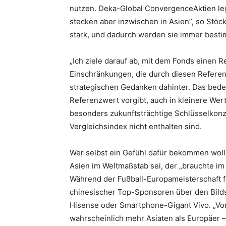
nutzen. Deka-Global ConvergenceAktien leg
stecken aber inzwischen in Asien”, so Stöc
stark, und dadurch werden sie immer besti
„Ich ziele darauf ab, mit dem Fonds einen 
Einschränkungen, die durch diesen Referen
strategischen Gedanken dahinter. Das bedeu
Referenzwert vorgibt, auch in kleinere ­We
besonders zukunfts­trächtige Schlüsselkon
Vergleichsindex nicht enthalten sind.
Wer selbst ein Gefühl dafür bekommen wolle
Asien im Weltmaßstab sei, der „brauchte im 
Während der Fußball-Europameisterschaft
chinesischer Top-Sponsoren über den Bilds
Hisense oder Smartphone-Gigant Vivo. „Vor
wahrscheinlich mehr Asiaten als Europäer 