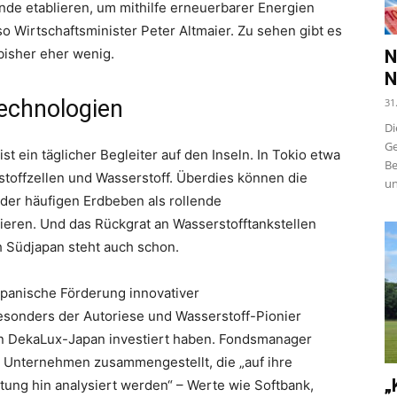
nde etablieren, um mithilfe erneuerbarer Energien
o Wirtschaftsminister Peter Altmaier. Zu sehen gibt es
bisher eher wenig.
N
N
echnologien
31
Di
Ge
st ein täglicher Begleiter auf den Inseln. In Tokio etwa
Be
stoffzellen und Wasserstoff. Überdies können die
un
 der häufigen Erdbeben als rollende
eren. Und das Rückgrat an Wasserstofftankstellen
h Südjapan steht auch schon.
japanische Förderung innovativer
besonders der Autoriese und Wasserstoff-Pionier
e in DekaLux-Japan investiert haben. Fondsmanager
 Unternehmen zusammengestellt, die „auf ihre
„
ung hin analysiert werden“ – Werte wie Softbank,