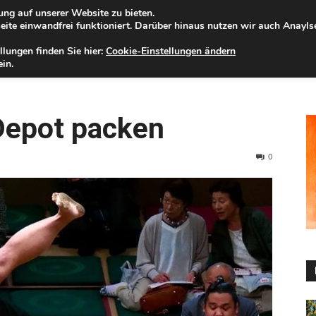
ng auf unserer Website zu bieten.
nnerstag, 06.08.2026
Zur Internet-Filiale der Förde Sparkasse
ite einwandfrei funktioniert. Darüber hinaus nutzen wir auch Anayl
llungen finden Sie hier:
Cookie-Einstellungen ändern
ELD
IHRE REGION
WERTPAPIERE
FIRMENKUNDEN
NA
in.
Depot packen
0