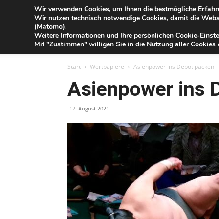
Blog
Wir verwenden Cookies, um Ihnen die bestmögliche Erfahru
Do
Wir nutzen technisch notwendige Cookies, damit die Webse
der
(Matomo).
Förde
Weitere Informationen und Ihre persönlichen Cookie-Einste
Sparkasse
IHR G
Mit "Zustimmen" willigen Sie in die Nutzung aller Cookies e
Start
Wertpapiere
Asienpower ins Depot packen
Asienpower ins 
17. August 2021