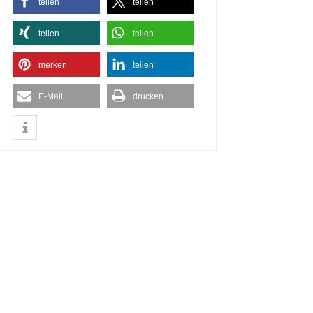
teilen
teilen
teilen
teilen
merken
teilen
E-Mail
drucken