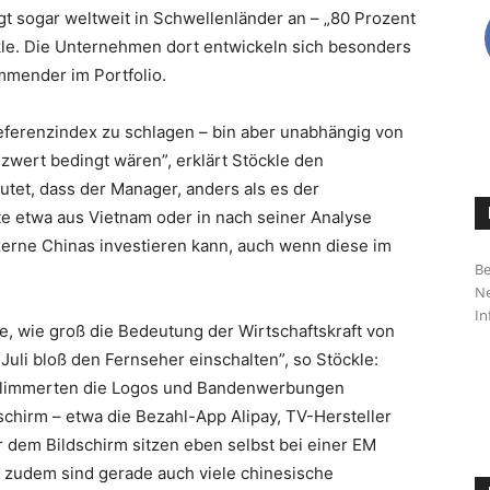
t sogar weltweit in Schwellenländer an – „80 Prozent
kle. Die Unternehmen dort entwickeln sich besonders
mmender im Portfolio.
Referenzindex zu schlagen – bin aber unabhängig von
zwert bedingt wären”, erklärt Stöckle den
tet, dass der Manager, anders als es der
rte etwa aus Vietnam oder in nach seiner Analyse
zerne Chinas investieren kann, auch wenn diese im
Be
Ne
In
, wie groß die Bedeutung der Wirtschaftskraft von
Juli bloß den Fernseher einschalten”, so Stöckle:
 flimmerten die Logos und Bandenwerbungen
chirm – etwa die Bezahl-App Alipay, TV-Hersteller
 dem Bildschirm sitzen eben selbst bei einer EM
– zudem sind gerade auch viele chinesische