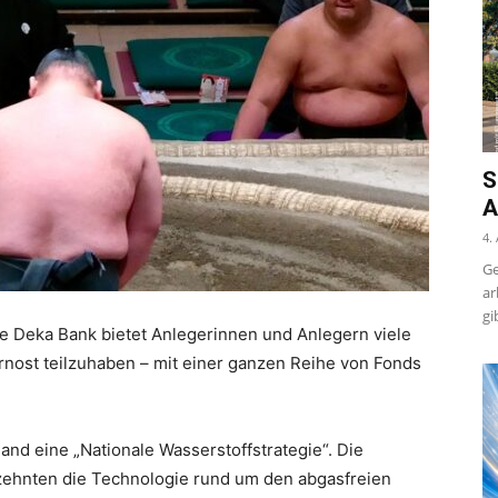
S
A
4.
Ge
ar
gi
ie Deka Bank bietet Anlegerinnen und Anlegern viele
ernost teilzuhaben – mit einer ganzen Reihe von Fonds
nd eine „Nationale Wasserstoffstrategie“. Die
zehnten die Technologie rund um den abgasfreien