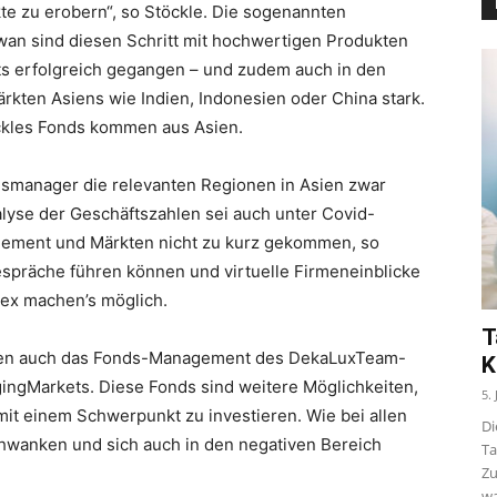
e zu erobern“, so Stöckle. Die sogenannten
wan sind diesen Schritt mit hochwertigen Produkten
ts erfolgreich gegangen – und zudem auch in den
kten Asiens wie Indien, Indonesien oder China stark.
ckles Fonds kommen aus Asien.
dsmanager die relevanten Regionen in Asien zwar
lyse der Geschäftszahlen sei auch unter Covid-
gement und Märkten nicht zu kurz gekommen, so
espräche führen können und virtuelle Firmeneinblicke
bex machen’s möglich.
T
iten auch das Fonds-Management des DekaLuxTeam-
K
ngMarkets. Diese Fonds sind weitere Möglichkeiten,
5.
mit einem Schwerpunkt zu investieren. Wie bei allen
Di
chwanken und sich auch in den negativen Bereich
Ta
Zu
wa