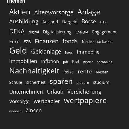
Themen
Aktien
Anlage
Altersvorsorge
Ausbildung
Börse
Bargeld
Ausland
DAX
DEKA
Digitalisierung
Engagement
digital
Energie
Finanzen
fonds
Euro
EZB
förde sparkasse
Geld
Geldanlage
Immobilie
haus
Immobilien
Inflation
Kiel
job
kinder
nachhaltig
Nachhaltigkeit
rente
Reise
Riester
sparen
studium
Schule
sicherheit
steuern
Versicherung
Unternehmen
Urlaub
wertpapiere
wertpapier
Vorsorge
Zinsen
wohnen