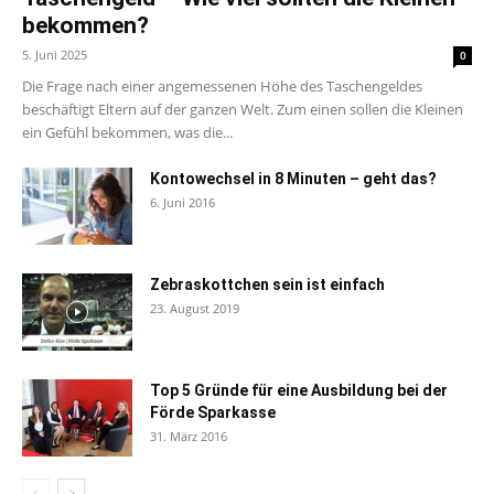
bekommen?
5. Juni 2025
0
Die Frage nach einer angemessenen Höhe des Taschengeldes
beschäftigt Eltern auf der ganzen Welt. Zum einen sollen die Kleinen
ein Gefühl bekommen, was die...
Kontowechsel in 8 Minuten – geht das?
6. Juni 2016
Zebraskottchen sein ist einfach
23. August 2019
Top 5 Gründe für eine Ausbildung bei der
Förde Sparkasse
31. März 2016