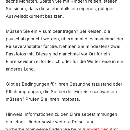
sechs Monaten. Sollten Sie mit Kindern reisen, stellen
im
Sie sicher, dass diese ebenfalls ein eigenes, gültiges
zu
Ausweisdokument besitzen.
Ve
Müssen Sie ein Visum beantragen? Bei Reisen, die
so
pauschal gebucht werden, übernimmt dies manchmal der
Od
Reiseveranstalter für Sie. Nehmen Sie mindestens zwei
ei
Passfotos mit. Diese sind manchmal vor Ort für ein
Fü
Einreisevisum erforderlich oder für die Weiterreise in ein
20
anderes Land.
Wo
Gibt es Bedingungen für Ihren Gesundheitszustand oder
ei
Pflichtimpfungen, die Sie bei der Einreise nachweisen
je
müssen? Prüfen Sie Ihren Impfpass.
mi
Ko
Hinweis: Informationen zu den Einreisebestimmungen
di
einzelner Länder sowie weitere Reise- und
Ve
Sicherheitshinweise finden Sie beim
Auswärtigen Amt
.