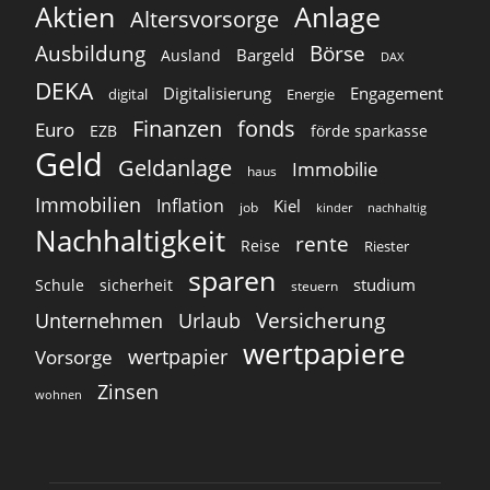
Aktien
Anlage
Altersvorsorge
Ausbildung
Börse
Bargeld
Ausland
DAX
DEKA
Digitalisierung
Engagement
digital
Energie
Finanzen
fonds
Euro
EZB
förde sparkasse
Geld
Geldanlage
Immobilie
haus
Immobilien
Inflation
Kiel
job
kinder
nachhaltig
Nachhaltigkeit
rente
Reise
Riester
sparen
studium
Schule
sicherheit
steuern
Versicherung
Unternehmen
Urlaub
wertpapiere
wertpapier
Vorsorge
Zinsen
wohnen