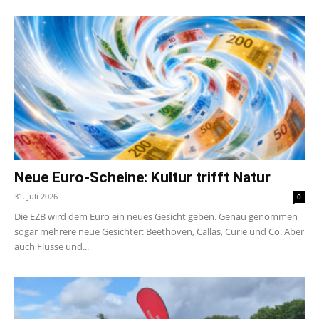
Neue Euro-Scheine: Kultur trifft Natur
31. Juli 2026
0
Die EZB wird dem Euro ein neues Gesicht geben. Genau genommen
sogar mehrere neue Gesichter: Beethoven, Callas, Curie und Co. Aber
auch Flüsse und...