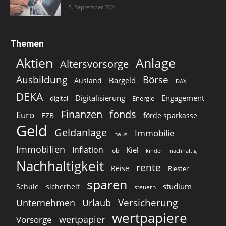
5. September 2024
Themen
Aktien
Anlage
Altersvorsorge
Ausbildung
Börse
Bargeld
Ausland
DAX
DEKA
Digitalisierung
Engagement
digital
Energie
Finanzen
fonds
Euro
EZB
förde sparkasse
Geld
Geldanlage
Immobilie
haus
Immobilien
Inflation
Kiel
job
kinder
nachhaltig
Nachhaltigkeit
rente
Reise
Riester
sparen
studium
Schule
sicherheit
steuern
Versicherung
Unternehmen
Urlaub
wertpapiere
wertpapier
Vorsorge