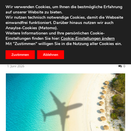
Wir verwenden Cookies, um Ihnen die bestmögliche Erfahrung
auf unserer Website zu bieten.
Wir nutzen technisch notwendige Cookies, damit die Webseite
Start
Ihr Geld
einwandfrei funktioniert. Darüber hinaus nutzen wir auch
Anaylse-Cookies (Matomo).
Sinkende Steuer, fragile
Weitere Informationen und Ihre persönlichen Cookie-
Einstellungen finden Sie hier:
Cookie-Einstellungen ändern
Kerosin-Versorgung: Was
Mit "Zustimmen" willigen Sie in die Nutzung aller Cookies ein.
Flugreisende erwartet
Zustimmen
Ablehnen
1. Juni 2026
0