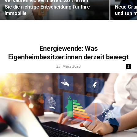
Verkaufen vs. Vermieten: So treffen
Sie die richtige Entscheidung für Ihre
Neue Grun
Immobilie
und tun 
Energiewende: Was
Eigenheimbesitzer:innen derzeit bewegt
23. März 2023
2