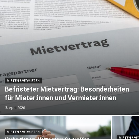
MIETEN & VERMIETEN
Befristeter Mietvertrag: Besonderheiten
für Mieter:innen und Vermieter:innen
3. April 2026
MIETEN & VERMIETEN
MIETEN & V