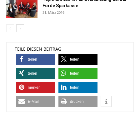
Förde Sparkasse
31. März 2016
TEILE DIESEN BEITRAG
teilen
teilen
teilen
teilen
merken
teilen
E-Mail
drucken