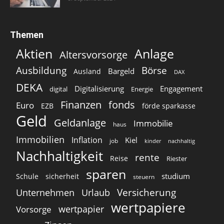
Themen
Aktien
Anlage
Altersvorsorge
Ausbildung
Börse
Bargeld
Ausland
DAX
DEKA
Digitalisierung
Engagement
digital
Energie
Finanzen
fonds
Euro
EZB
förde sparkasse
Geld
Geldanlage
Immobilie
haus
Immobilien
Inflation
Kiel
job
kinder
nachhaltig
Nachhaltigkeit
rente
Reise
Riester
sparen
studium
Schule
sicherheit
steuern
Versicherung
Unternehmen
Urlaub
wertpapiere
wertpapier
Vorsorge