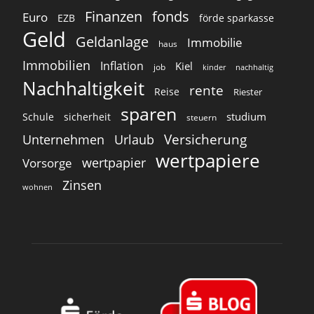
Finanzen
fonds
Euro
EZB
förde sparkasse
Geld
Geldanlage
Immobilie
haus
Immobilien
Inflation
Kiel
job
kinder
nachhaltig
Nachhaltigkeit
rente
Reise
Riester
sparen
studium
Schule
sicherheit
steuern
Versicherung
Unternehmen
Urlaub
wertpapiere
wertpapier
Vorsorge
Zinsen
wohnen