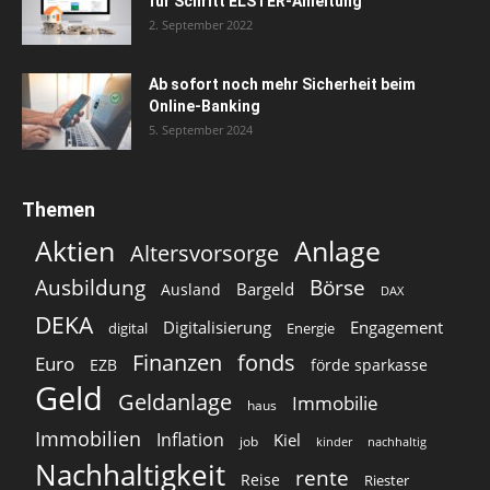
für Schritt ELSTER-Anleitung
2. September 2022
Ab sofort noch mehr Sicherheit beim
Online-Banking
5. September 2024
Themen
Aktien
Anlage
Altersvorsorge
Ausbildung
Börse
Bargeld
Ausland
DAX
DEKA
Digitalisierung
Engagement
digital
Energie
Finanzen
fonds
Euro
EZB
förde sparkasse
Geld
Geldanlage
Immobilie
haus
Immobilien
Inflation
Kiel
job
kinder
nachhaltig
Nachhaltigkeit
rente
Reise
Riester