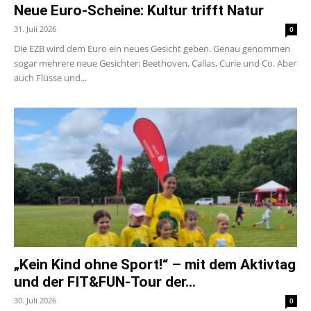
Neue Euro-Scheine: Kultur trifft Natur
31. Juli 2026
0
Die EZB wird dem Euro ein neues Gesicht geben. Genau genommen
sogar mehrere neue Gesichter: Beethoven, Callas, Curie und Co. Aber
auch Flüsse und...
„Kein Kind ohne Sport!“ – mit dem Aktivtag
und der FIT&FUN-Tour der...
30. Juli 2026
0