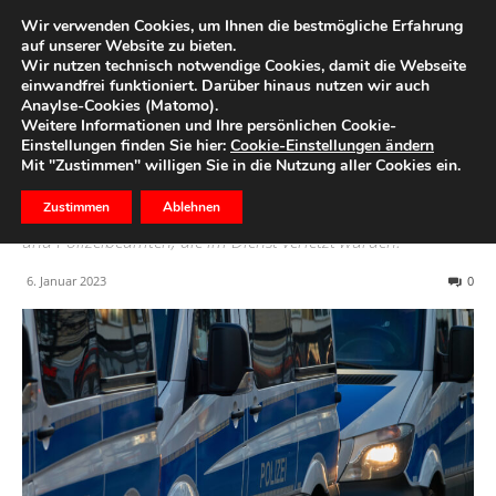
Wir verwenden Cookies, um Ihnen die bestmögliche Erfahrung
auf unserer Website zu bieten.
Wir nutzen technisch notwendige Cookies, damit die Webseite
Start
Ihre Region
einwandfrei funktioniert. Darüber hinaus nutzen wir auch
Anaylse-Cookies (Matomo).
HUPF – heute wichtiger
Weitere Informationen und Ihre persönlichen Cookie-
Einstellungen finden Sie hier:
Cookie-Einstellungen ändern
denn je￼
Mit "Zustimmen" willigen Sie in die Nutzung aller Cookies ein.
Zustimmen
Ablehnen
Eine Stiftung für die Unterstützung von Polizeibeamtinnen
und Polizeibeamten, die im Dienst verletzt wurden.
6. Januar 2023
0