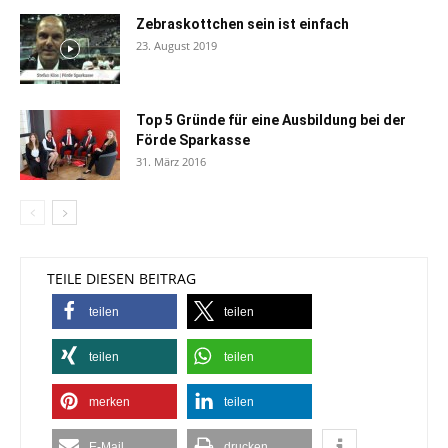
Zebraskottchen sein ist einfach
23. August 2019
Top 5 Gründe für eine Ausbildung bei der
Förde Sparkasse
31. März 2016
TEILE DIESEN BEITRAG
teilen
teilen
teilen
teilen
merken
teilen
E-Mail
drucken