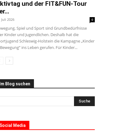
ktivtag und der FIT&FUN-Tour
er...
. Juli 2026
0
wegung, Spiel und Sport sind Grundbedürfnisse
ler Kinder und Jugendlichen. Deshalb hat die
ortjugend Schleswig-Holstein die Kampagne „Kinder
 Bewegung“ ins Leben gerufen. Für Kinder...
Im Blog suchen
Social Media