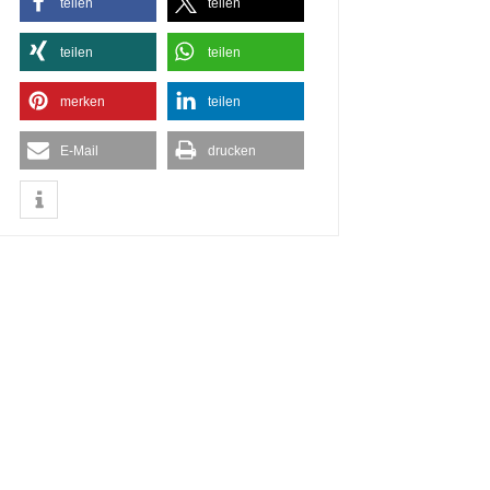
teilen
teilen
teilen
teilen
merken
teilen
E-Mail
drucken