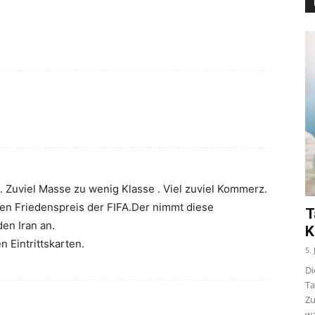
. Zuviel Masse zu wenig Klasse . Viel zuviel Kommerz.
 den Friedenspreis der FIFA.Der nimmt diese
T
den Iran an.
K
n Eintrittskarten.
5.
Di
Ta
Zu
wa