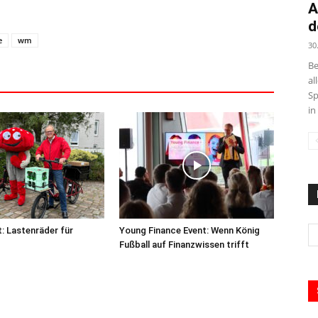
A
d
e
wm
30
Be
al
Sp
in
t: Lastenräder für
Young Finance Event: Wenn König
Fußball auf Finanzwissen trifft