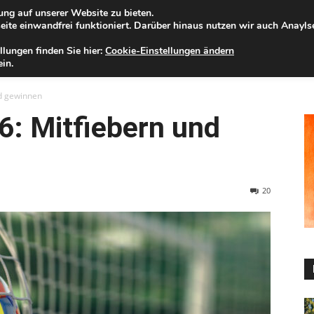
ng auf unserer Website zu bieten.
mstag, 08.08.2026
Zur Internet-Filiale der Förde Sparkasse
ite einwandfrei funktioniert. Darüber hinaus nutzen wir auch Anayl
llungen finden Sie hier:
Cookie-Einstellungen ändern
ELD
IHRE REGION
WERTPAPIERE
FIRMENKUNDEN
NA
in.
d gewinnen
: Mitfiebern und
20