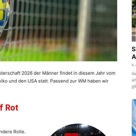
S
A
4.
sterschaft 2026 der Männer findet in diesem Jahr vom
Ge
ar
Mexiko und den USA statt. Passend zur WM haben wir
gi
f Rot
ndere Rolle.