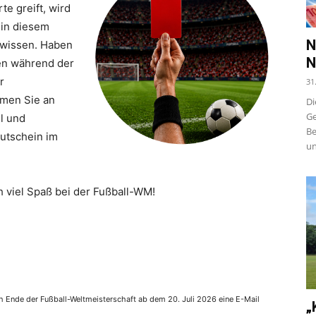
e greift, wird
 in diesem
N
 wissen. Haben
N
ten während der
r
31
hmen Sie an
Di
Ge
il und
Be
utschein im
un
h viel Spaß bei der Fußball-WM!
ch Ende der Fußball-Weltmeisterschaft ab dem 20. Juli 2026 eine E-Mail
„