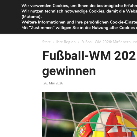
Blog
Wir verwenden Cookies, um Ihnen die bestmögliche Erfahru
Sa
Wir nutzen technisch notwendige Cookies, damit die Webse
der
(Matomo).
Förde
Weitere Informationen und Ihre persönlichen Cookie-Einste
Sparkasse
IHR G
Mit "Zustimmen" willigen Sie in die Nutzung aller Cookies e
Start
Ihre Region
Fußball-WM 2026: Mitfiebern un
Fußball-WM 2026
gewinnen
26. Mai 2026