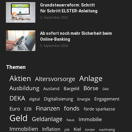
Grundsteuerreform: Schritt
für Schritt ELSTER-Anleitung
2. September 2022
Ab sofort noch mehr Sicherheit beim
Online-Banking
5. September 2024
Themen
Aktien
Anlage
Altersvorsorge
Ausbildung
Börse
Bargeld
Ausland
DAX
DEKA
Digitalisierung
Engagement
digital
Energie
Finanzen
fonds
Euro
EZB
förde sparkasse
Geld
Geldanlage
Immobilie
haus
Immobilien
Inflation
Kiel
job
kinder
nachhaltig