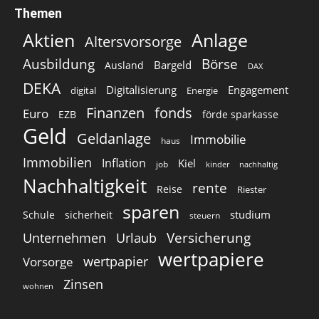
Themen
Aktien
Anlage
Altersvorsorge
Ausbildung
Börse
Bargeld
Ausland
DAX
DEKA
Digitalisierung
Engagement
digital
Energie
Finanzen
fonds
Euro
EZB
förde sparkasse
Geld
Geldanlage
Immobilie
haus
Immobilien
Inflation
Kiel
job
kinder
nachhaltig
Nachhaltigkeit
rente
Reise
Riester
sparen
studium
Schule
sicherheit
steuern
Versicherung
Unternehmen
Urlaub
wertpapiere
wertpapier
Vorsorge
Zinsen
wohnen