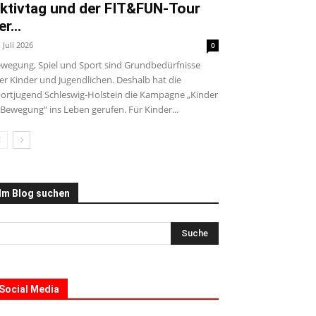
ktivtag und der FIT&FUN-Tour
er...
. Juli 2026
0
wegung, Spiel und Sport sind Grundbedürfnisse
ler Kinder und Jugendlichen. Deshalb hat die
ortjugend Schleswig-Holstein die Kampagne „Kinder
 Bewegung“ ins Leben gerufen. Für Kinder...
Im Blog suchen
Social Media