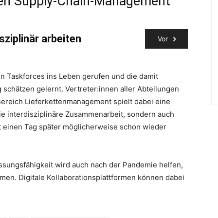
sten Supply-Chain-Management
isziplinär arbeiten
Vor
n Taskforces ins Leben gerufen und die damit
Unterneh
chätzen gelernt. Vertreter:innen aller Abteilungen
Klicks v
 Bereich Lieferkettenmanagement spielt dabei eine
mit jewe
die interdisziplinäre Zusammenarbeit, sondern auch
ist einen Tag später möglicherweise schon wieder
Investit
sich kom
wie sie 
ssungsfähigkeit wird auch nach der Pandemie helfen,
ermöglic
en. Digitale Kollaborationsplattformen können dabei
Prozess