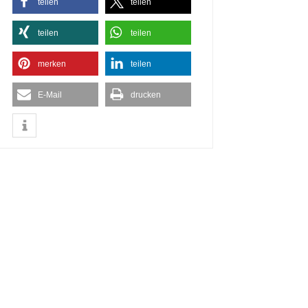
teilen
teilen
teilen
teilen
2. Transparenz schaffen
merken
teilen
E-Mail
drucken
men sollten ihre Lieferanten für sämtliche Projekte im Blick h
isualisieren können. Oft liegen die Daten aber in verschiedene
ils unterschiedlichen Datenhoheiten.
ionen in die Harmonisierung von Daten zahlen sich schnell aus.
plexe Verbindungen und Prozessverläufe in den Lieferketten tr
tatsächlich ablaufen und wie sie idealerweise ablaufen sollten. 
ht es, Optimierungspotenziale entlang der gesamten Lieferke
e anzupassen.