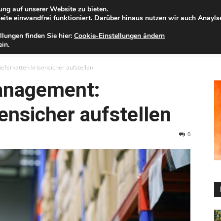
ng auf unserer Website zu bieten.
nnerstag, 06.08.2026
Zur Internet-Filiale der Förde Sparkasse
ite einwandfrei funktioniert. Darüber hinaus nutzen wir auch Anayl
llungen finden Sie hier:
Cookie-Einstellungen ändern
ELD
IHRE REGION
WERTPAPIERE
FIRMENKUNDEN
NA
in.
ferketten krisensicher aufstellen
anagement:
sensicher aufstellen
0