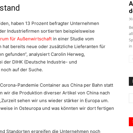
A
fstand
d
30
iden, haben 13 Prozent befragter Unternehmen
Be
 der Industriefirmen sortierten beispielsweise
al
trum für Außenwirtschaft
in einer Studie vom
Sp
in
hat bereits neue oder zusätzliche Lieferanten für
n gefunden“, analysiert Carolin Herweg,
bei der DIHK (Deutsche Industrie- und
 noch auf der Suche.
 Corona-Pandemie Container aus China per Bahn statt
en wir die Produktion diverser Artikel von China nach
 „Zurzeit sehen wir uns wieder stärker in Europa um.
sweise in Osteuropa und was könnten wir dort fertigen
und Standorten ergreifen die Unternehmen noch