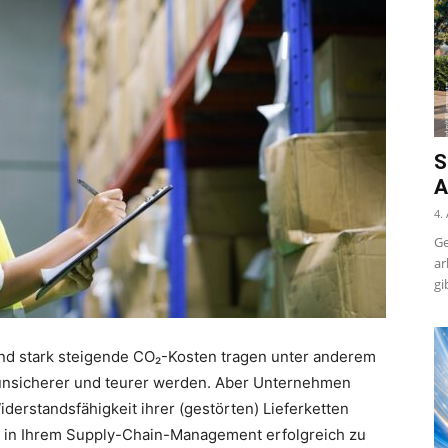
S
A
4.
Ge
ar
gi
nd stark steigende CO₂-Kosten tragen unter anderem
n unsicherer und teurer werden. Aber Unternehmen
derstandsfähigkeit ihrer (gestörten) Lieferketten
en in Ihrem Supply-Chain-Management erfolgreich zu