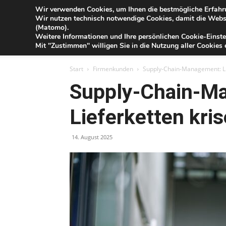
Blog
Wir verwenden Cookies, um Ihnen die bestmögliche Erfahru
Do
Wir nutzen technisch notwendige Cookies, damit die Webse
der
(Matomo).
Förde
Weitere Informationen und Ihre persönlichen Cookie-Einste
Sparkasse
IHR G
Mit "Zustimmen" willigen Sie in die Nutzung aller Cookies e
Start
Firmenkunden
Supply-Chain-Management: Lie
Supply-Chain-M
Lieferketten kri
14. August 2025