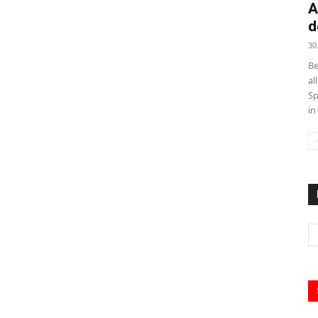
A
d
30
Be
al
Sp
in