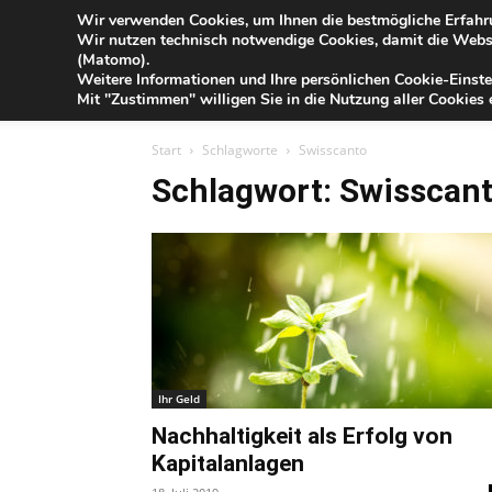
Blog
Wir verwenden Cookies, um Ihnen die bestmögliche Erfahru
Fr
Wir nutzen technisch notwendige Cookies, damit die Webse
der
(Matomo).
Förde
Weitere Informationen und Ihre persönlichen Cookie-Einste
Sparkasse
IHR G
Mit "Zustimmen" willigen Sie in die Nutzung aller Cookies e
Start
Schlagworte
Swisscanto
Schlagwort: Swisscan
Ihr Geld
Nachhaltigkeit als Erfolg von
Kapitalanlagen