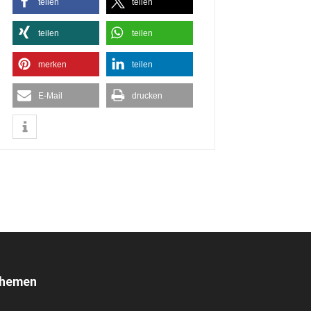
teilen
teilen
teilen
teilen
merken
teilen
E-Mail
drucken
hemen