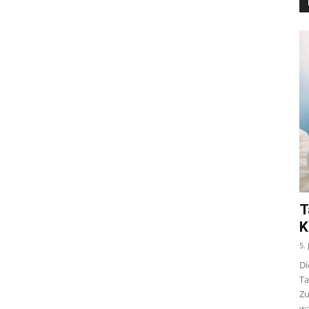
T
K
5.
Di
Ta
Zu
wa