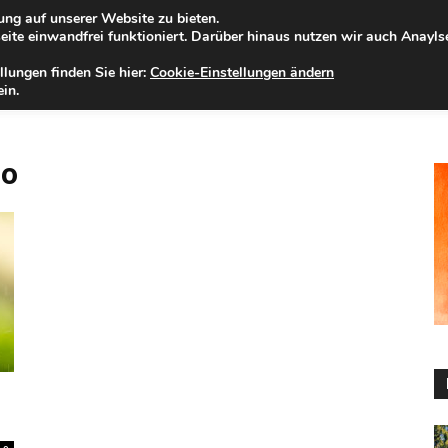
ng auf unserer Website zu bieten.
eitag, 07.08.2026
Zur Internet-Filiale der Förde Sparkasse
ite einwandfrei funktioniert. Darüber hinaus nutzen wir auch Anayl
llungen finden Sie hier:
Cookie-Einstellungen ändern
ELD
IHRE REGION
WERTPAPIERE
FIRMENKUNDEN
NA
in.
to