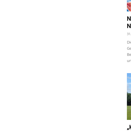
N
N
31
Di
Ge
Be
un
„