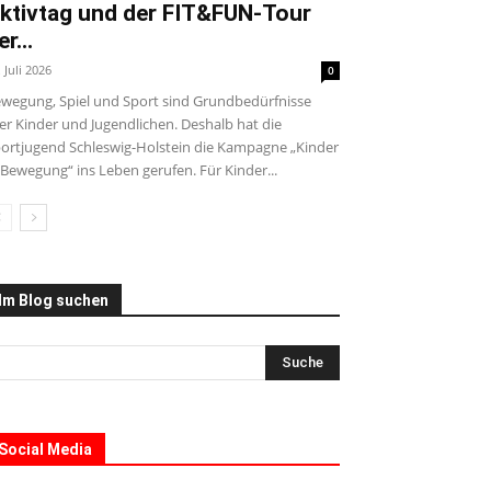
ktivtag und der FIT&FUN-Tour
er...
. Juli 2026
0
wegung, Spiel und Sport sind Grundbedürfnisse
ler Kinder und Jugendlichen. Deshalb hat die
ortjugend Schleswig-Holstein die Kampagne „Kinder
 Bewegung“ ins Leben gerufen. Für Kinder...
Im Blog suchen
Social Media