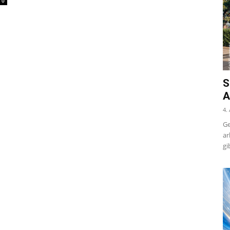
0
S
A
4.
Ge
ar
gi