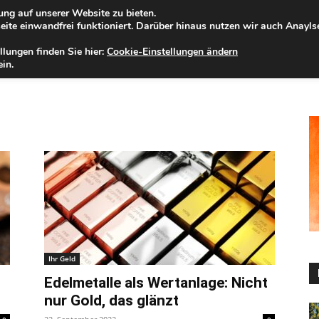
ng auf unserer Website zu bieten.
nnerstag, 06.08.2026
Zur Internet-Filiale der Förde Sparkasse
ite einwandfrei funktioniert. Darüber hinaus nutzen wir auch Anayl
llungen finden Sie hier:
Cookie-Einstellungen ändern
ELD
IHRE REGION
WERTPAPIERE
FIRMENKUNDEN
NA
in.
Ihr Geld
Edelmetalle als Wertanlage: Nicht
nur Gold, das glänzt