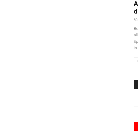
A
d
30
Be
al
Sp
in