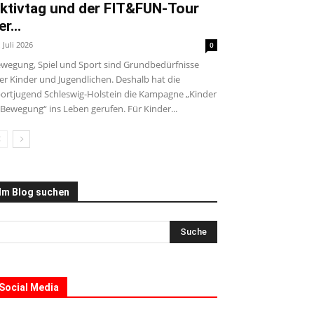
ktivtag und der FIT&FUN-Tour
er...
. Juli 2026
0
wegung, Spiel und Sport sind Grundbedürfnisse
ler Kinder und Jugendlichen. Deshalb hat die
ortjugend Schleswig-Holstein die Kampagne „Kinder
 Bewegung“ ins Leben gerufen. Für Kinder...
Im Blog suchen
Social Media