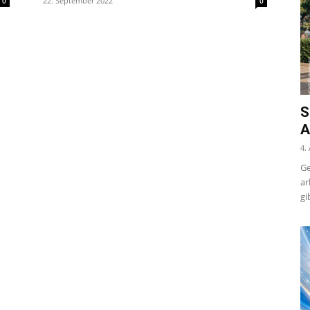
22. September 2022
0
0
S
A
4.
Ge
ar
gi