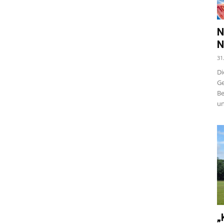
N
N
31
Di
Ge
Be
un
„