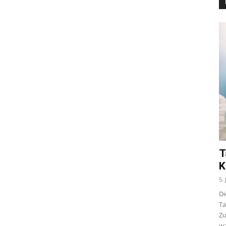
T
K
5.
Di
Ta
Zu
wa