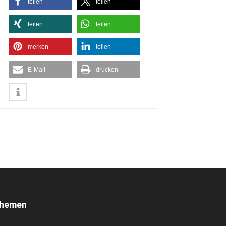
teilen
teilen
teilen
teilen
merken
teilen
E-Mail
drucken
hemen