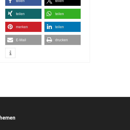
teilen
teilen
teilen
teilen
merken
teilen
E-Mail
drucken
hemen