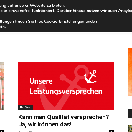
ng auf unserer Website zu bieten.
mstag, 08.08.2026
Zur Internet-Filiale der Förde Sparkasse
ite einwandfrei funktioniert. Darüber hinaus nutzen wir auch Anayl
llungen finden Sie hier:
Cookie-Einstellungen ändern
ELD
IHRE REGION
WERTPAPIERE
FIRMENKUNDEN
NA
in.
Ihr Geld
Kann man Qualität versprechen?
Ja, wir können das!