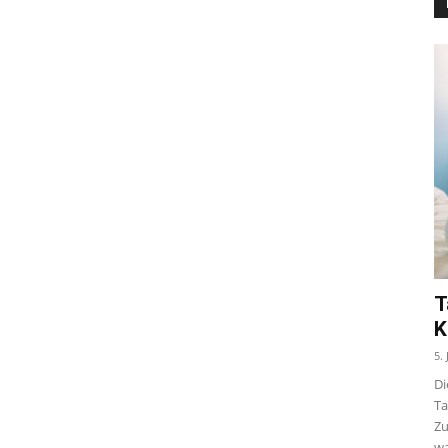
T
K
5.
Di
Ta
Zu
wa