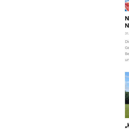
N
N
31
Di
Ge
Be
un
„