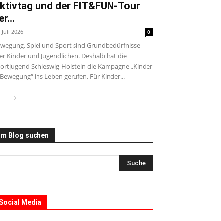
ktivtag und der FIT&FUN-Tour
er...
. Juli 2026
0
wegung, Spiel und Sport sind Grundbedürfnisse
ler Kinder und Jugendlichen. Deshalb hat die
ortjugend Schleswig-Holstein die Kampagne „Kinder
 Bewegung“ ins Leben gerufen. Für Kinder...
Im Blog suchen
Social Media