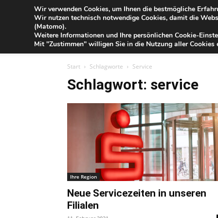
Blog
Wir verwenden Cookies, um Ihnen die bestmögliche Erfahru
Sa
Wir nutzen technisch notwendige Cookies, damit die Webse
der
(Matomo).
Förde
Weitere Informationen und Ihre persönlichen Cookie-Einste
Sparkasse
IHR G
Mit "Zustimmen" willigen Sie in die Nutzung aller Cookies e
Start
Schlagworte
Service
Schlagwort: service
Ihre Region
Neue Servicezeiten in unseren
Filialen