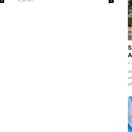
4. Juli 2017
0
2
S
A
4.
Ge
ar
gi