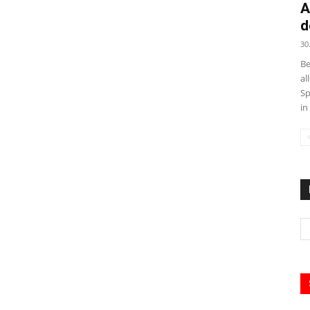
A
d
30
Be
al
Sp
in