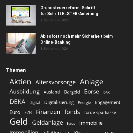
Grundsteuerreform: Schritt
für Schritt ELSTER-Anleitung
2. September 2022
Ab sofort noch mehr Sicherheit beim
Online-Banking
5. September 2024
Themen
Aktien
Anlage
Altersvorsorge
Ausbildung
Börse
Bargeld
Ausland
DAX
DEKA
Digitalisierung
Engagement
digital
Energie
Finanzen
fonds
Euro
EZB
förde sparkasse
Geld
Geldanlage
Immobilie
haus
Immobilien
Inflation
Kiel