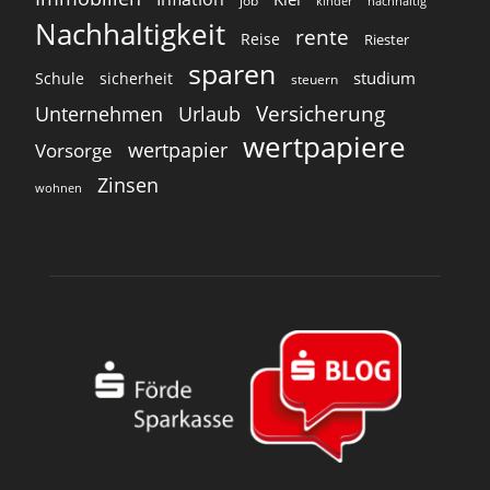
job
kinder
nachhaltig
Nachhaltigkeit
rente
Reise
Riester
sparen
studium
Schule
sicherheit
steuern
Versicherung
Unternehmen
Urlaub
wertpapiere
wertpapier
Vorsorge
Zinsen
wohnen