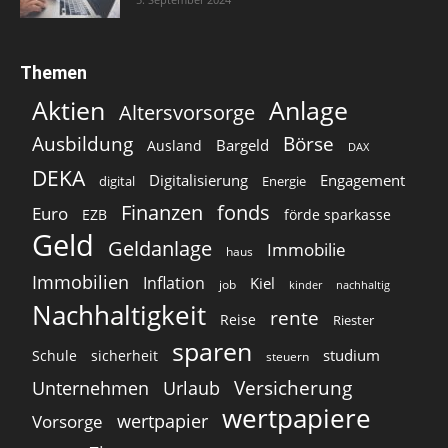
Themen
Aktien
Anlage
Altersvorsorge
Ausbildung
Börse
Bargeld
Ausland
DAX
DEKA
Digitalisierung
Engagement
digital
Energie
Finanzen
fonds
Euro
EZB
förde sparkasse
Geld
Geldanlage
Immobilie
haus
Immobilien
Inflation
Kiel
job
kinder
nachhaltig
Nachhaltigkeit
rente
Reise
Riester
sparen
studium
Schule
sicherheit
steuern
Versicherung
Unternehmen
Urlaub
wertpapiere
wertpapier
Vorsorge