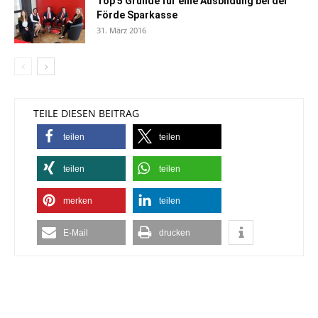
Top 5 Gründe für eine Ausbildung bei der
Förde Sparkasse
31. März 2016
TEILE DIESEN BEITRAG
teilen
teilen
teilen
teilen
merken
teilen
E-Mail
drucken