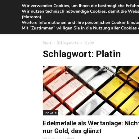
Blog
Wir verwenden Cookies, um Ihnen die bestmögliche Erfahru
So
Wir nutzen technisch notwendige Cookies, damit die Webse
der
(Matomo).
Förde
Weitere Informationen und Ihre persönlichen Cookie-Einste
Sparkasse
IHR G
Mit "Zustimmen" willigen Sie in die Nutzung aller Cookies e
Start
Schlagworte
Platin
Schlagwort: Platin
Ihr Geld
Edelmetalle als Wertanlage: Nich
nur Gold, das glänzt