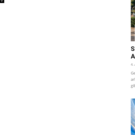
0
S
A
4.
Ge
ar
gi