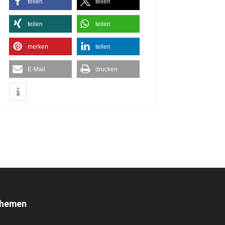
teilen
teilen
teilen
teilen
merken
teilen
E-Mail
drucken
hemen