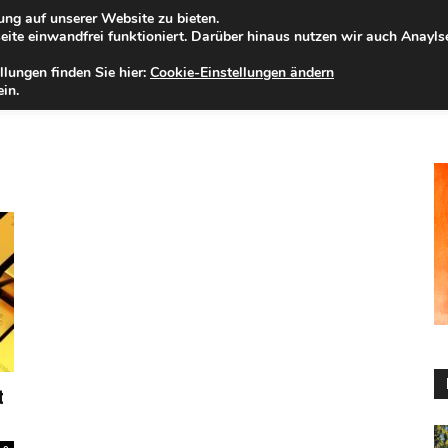
ng auf unserer Website zu bieten.
nntag, 09.08.2026
Zur Internet-Filiale der Förde Sparkasse
ite einwandfrei funktioniert. Darüber hinaus nutzen wir auch Anayl
llungen finden Sie hier:
Cookie-Einstellungen ändern
ELD
IHRE REGION
WERTPAPIERE
FIRMENKUNDEN
NA
in.
t