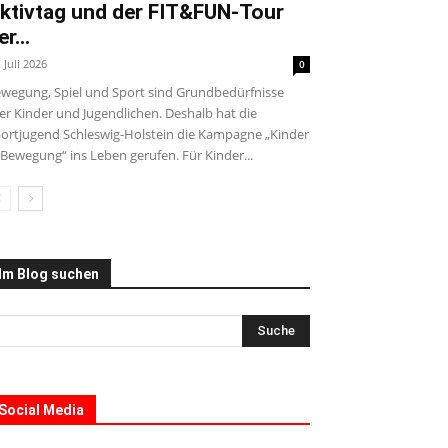
ktivtag und der FIT&FUN-Tour
er...
. Juli 2026
0
wegung, Spiel und Sport sind Grundbedürfnisse
ler Kinder und Jugendlichen. Deshalb hat die
ortjugend Schleswig-Holstein die Kampagne „Kinder
 Bewegung“ ins Leben gerufen. Für Kinder...
Im Blog suchen
Social Media