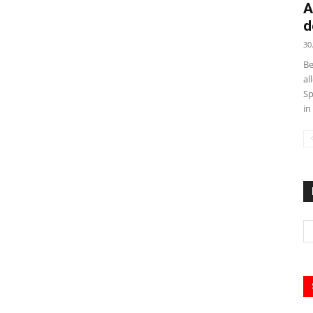
A
d
30
Be
al
Sp
in