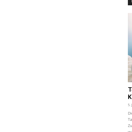
T
K
5.
Di
Ta
Zu
wa