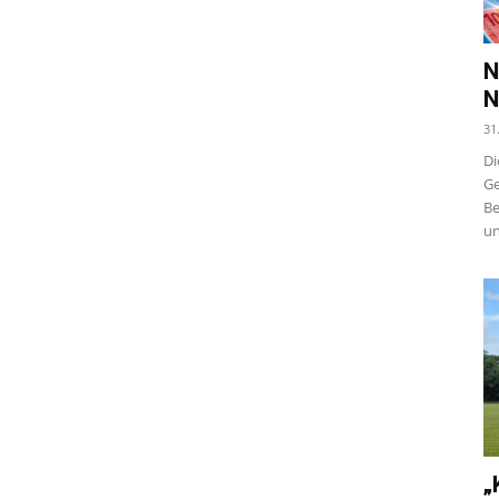
N
N
31
Di
Ge
Be
un
„