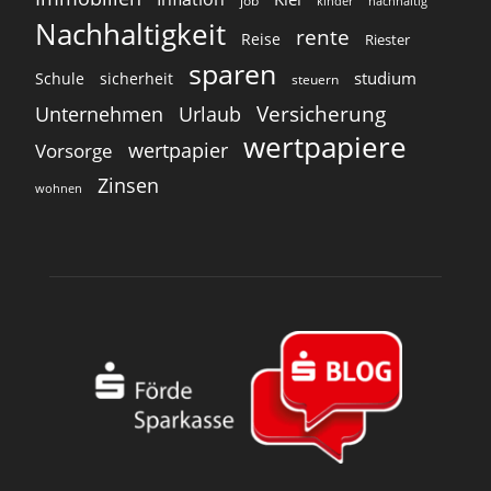
job
kinder
nachhaltig
Nachhaltigkeit
rente
Reise
Riester
sparen
studium
Schule
sicherheit
steuern
Versicherung
Unternehmen
Urlaub
wertpapiere
wertpapier
Vorsorge
Zinsen
wohnen