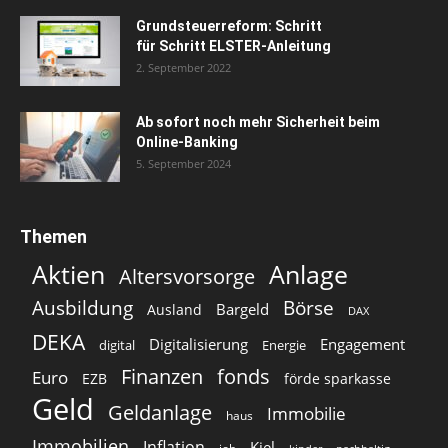
Grundsteuerreform: Schritt
für Schritt ELSTER-Anleitung
2. September 2022
Ab sofort noch mehr Sicherheit beim
Online-Banking
5. September 2024
Themen
Aktien
Anlage
Altersvorsorge
Ausbildung
Börse
Bargeld
Ausland
DAX
DEKA
Digitalisierung
Engagement
digital
Energie
Finanzen
fonds
Euro
EZB
förde sparkasse
Geld
Geldanlage
Immobilie
haus
Immobilien
Inflation
Kiel