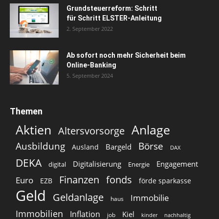
Grundsteuerreform: Schritt
für Schritt ELSTER-Anleitung
2. September 2022
Ab sofort noch mehr Sicherheit beim
Online-Banking
5. September 2024
Themen
Aktien
Anlage
Altersvorsorge
Ausbildung
Börse
Bargeld
Ausland
DAX
DEKA
Digitalisierung
Engagement
digital
Energie
Finanzen
fonds
Euro
EZB
förde sparkasse
Geld
Geldanlage
Immobilie
haus
Immobilien
Inflation
Kiel
job
kinder
nachhaltig