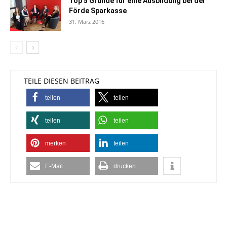
Top 5 Gründe für eine Ausbildung bei der
Förde Sparkasse
31. März 2016
TEILE DIESEN BEITRAG
teilen
teilen
teilen
teilen
merken
teilen
E-Mail
drucken