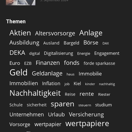
Themen
Aktien
Anlage
Altersvorsorge
Ausbildung
Börse
Bargeld
Ausland
DAX
DEKA
Digitalisierung
Engagement
digital
Energie
Finanzen
fonds
Euro
EZB
förde sparkasse
Geld
Geldanlage
Immobilie
haus
Immobilien
Inflation
Kiel
job
kinder
nachhaltig
Nachhaltigkeit
rente
Reise
Riester
sparen
studium
Schule
sicherheit
steuern
Versicherung
Unternehmen
Urlaub
wertpapiere
wertpapier
Vorsorge