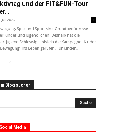
ktivtag und der FIT&FUN-Tour
er...
. Juli 2026
0
wegung, Spiel und Sport sind Grundbedürfnisse
ler Kinder und Jugendlichen. Deshalb hat die
ortjugend Schleswig-Holstein die Kampagne „Kinder
 Bewegung“ ins Leben gerufen. Für Kinder...
Im Blog suchen
Social Media