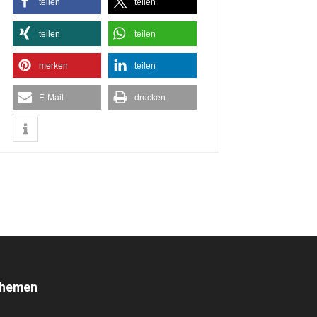
teilen
teilen
teilen
teilen
merken
teilen
E-Mail
drucken
hemen