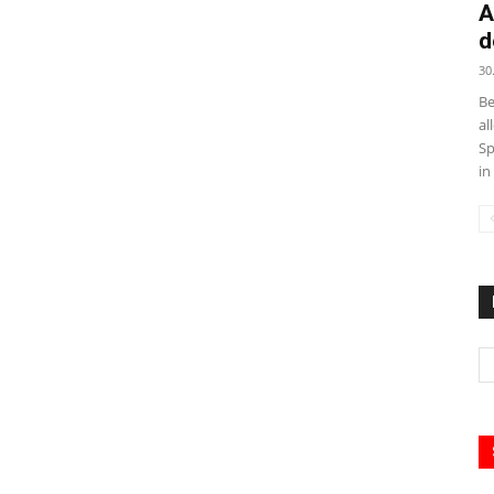
A
d
30
Be
al
Sp
in