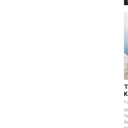
T
K
5.
Di
Ta
Zu
wa