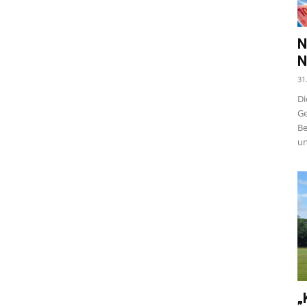
N
N
31
Di
Ge
Be
un
„