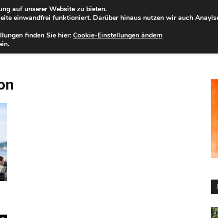
ng auf unserer Website zu bieten.
eitag, 07.08.2026
Zur Internet-Filiale der Förde Sparkasse
ite einwandfrei funktioniert. Darüber hinaus nutzen wir auch Anayl
llungen finden Sie hier:
Cookie-Einstellungen ändern
ELD
IHRE REGION
WERTPAPIERE
FIRMENKUNDEN
NA
in.
on