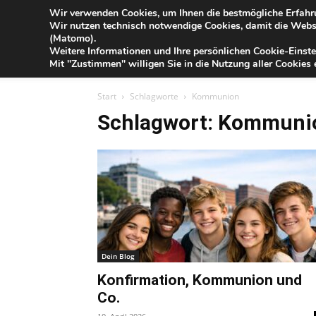
Blog
Wir verwenden Cookies, um Ihnen die bestmögliche Erfahru
Fr
Wir nutzen technisch notwendige Cookies, damit die Webse
der
(Matomo).
Förde
Weitere Informationen und Ihre persönlichen Cookie-Einste
Sparkasse
IHR G
Mit "Zustimmen" willigen Sie in die Nutzung aller Cookies e
Start
Schlagworte
Kommunion
Schlagwort: Kommuni
Dein Blog
Konfirmation, Kommunion und
Co.