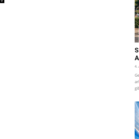
0
S
A
4.
Ge
ar
gi