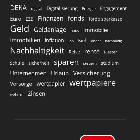
DEKA
Digitalisierung
Engagement
digital
Energie
Finanzen
fonds
Euro
EZB
förde sparkasse
Geld
Geldanlage
Immobilie
haus
Immobilien
Inflation
Kiel
job
kinder
nachhaltig
Nachhaltigkeit
rente
Reise
Riester
sparen
studium
Schule
sicherheit
steuern
Versicherung
Unternehmen
Urlaub
wertpapiere
wertpapier
Vorsorge
Zinsen
wohnen