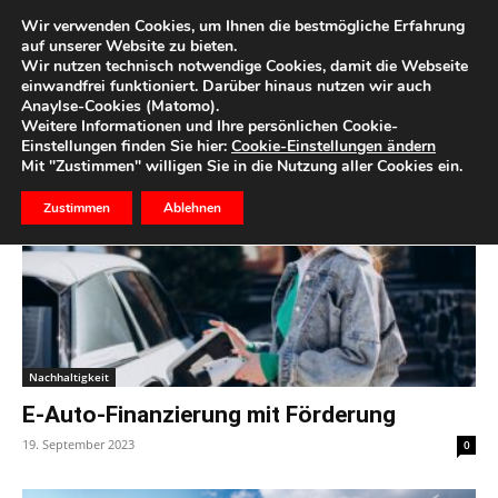
Wir verwenden Cookies, um Ihnen die bestmögliche Erfahrung
auf unserer Website zu bieten.
Wir nutzen technisch notwendige Cookies, damit die Webseite
Start
Schlagworte
Elektroauto
einwandfrei funktioniert. Darüber hinaus nutzen wir auch
Anaylse-Cookies (Matomo).
Schlagwort: Elektroauto
Weitere Informationen und Ihre persönlichen Cookie-
Einstellungen finden Sie hier:
Cookie-Einstellungen ändern
Mit "Zustimmen" willigen Sie in die Nutzung aller Cookies ein.
Zustimmen
Ablehnen
Nachhaltigkeit
E-Auto-Finanzierung mit Förderung
19. September 2023
0