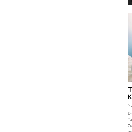
T
K
5.
Di
Ta
Zu
wa