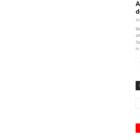
A
d
30
Be
al
Sp
in