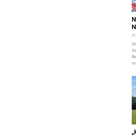
N
N
31
Di
Ge
Be
un
„