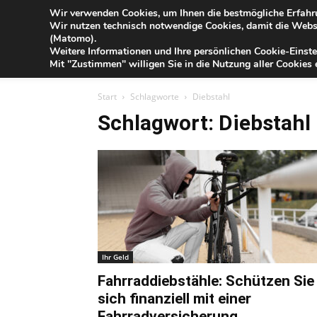
Blog
Wir verwenden Cookies, um Ihnen die bestmögliche Erfahru
Do
Wir nutzen technisch notwendige Cookies, damit die Webse
der
(Matomo).
Förde
Weitere Informationen und Ihre persönlichen Cookie-Einste
Sparkasse
IHR G
Mit "Zustimmen" willigen Sie in die Nutzung aller Cookies e
Start
Schlagworte
Diebstahl
Schlagwort: Diebstahl
Ihr Geld
Fahrraddiebstähle: Schützen Sie
sich finanziell mit einer
Fahrradversicherung