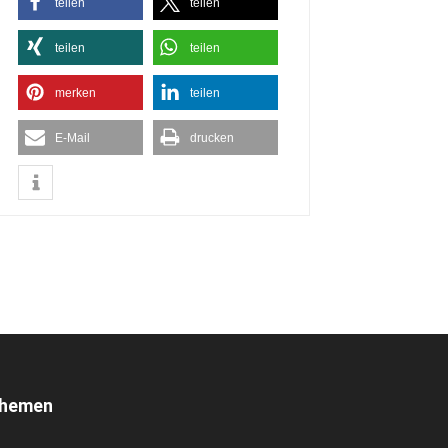
teilen
teilen
teilen
teilen
merken
teilen
E-Mail
drucken
hemen