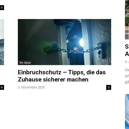
0
S
A
4.
Ihr Geld
Ge
Einbruchschutz – Tipps, die das
ar
Zuhause sicherer machen
gi
3. November 2020
0
5