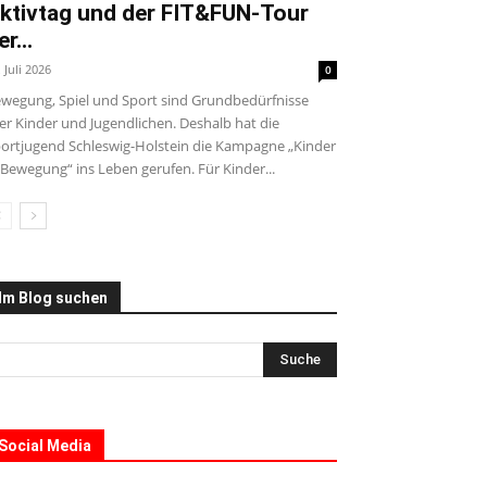
ktivtag und der FIT&FUN-Tour
er...
. Juli 2026
0
wegung, Spiel und Sport sind Grundbedürfnisse
ler Kinder und Jugendlichen. Deshalb hat die
ortjugend Schleswig-Holstein die Kampagne „Kinder
 Bewegung“ ins Leben gerufen. Für Kinder...
Im Blog suchen
Social Media