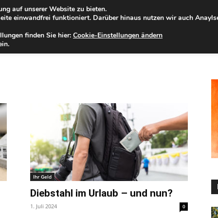
ng auf unserer Website zu bieten.
nnerstag, 06.08.2026
Zur Internet-Filiale der Förde Sparkasse
ite einwandfrei funktioniert. Darüber hinaus nutzen wir auch Anayl
llungen finden Sie hier:
Cookie-Einstellungen ändern
ELD
IHRE REGION
WERTPAPIERE
FIRMENKUNDEN
NA
in.
Ihr Geld
Diebstahl im Urlaub – und nun?
1. Juli 2024
0