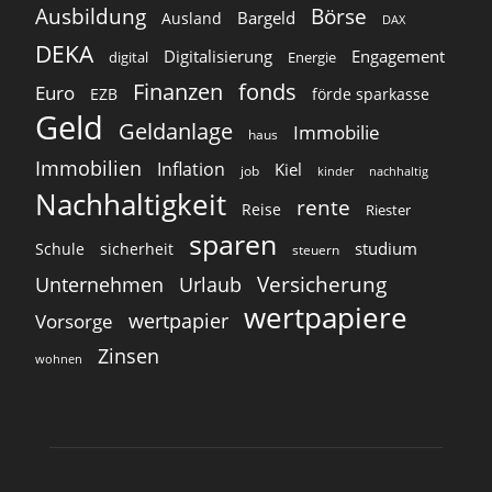
Ausbildung
Börse
Bargeld
Ausland
DAX
DEKA
Digitalisierung
Engagement
digital
Energie
Finanzen
fonds
Euro
EZB
förde sparkasse
Geld
Geldanlage
Immobilie
haus
Immobilien
Inflation
Kiel
job
kinder
nachhaltig
Nachhaltigkeit
rente
Reise
Riester
sparen
studium
Schule
sicherheit
steuern
Versicherung
Unternehmen
Urlaub
wertpapiere
wertpapier
Vorsorge
Zinsen
wohnen