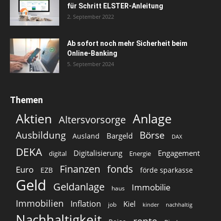
für Schritt ELSTER-Anleitung
2. September 2022
Ab sofort noch mehr Sicherheit beim
Online-Banking
5. September 2024
Themen
Aktien
Anlage
Altersvorsorge
Ausbildung
Börse
Bargeld
Ausland
DAX
DEKA
Digitalisierung
Engagement
digital
Energie
Finanzen
fonds
Euro
EZB
förde sparkasse
Geld
Geldanlage
Immobilie
haus
Immobilien
Inflation
Kiel
job
kinder
nachhaltig
Nachhaltigkeit
rente