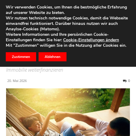
Wir verwenden Cookies, um Ihnen die bestmögliche Erfahrung
auf unserer Website zu bieten.
Wir nutzen technisch notwendige Cookies, damit die Webseite
Start
Immobilien
einwandfrei funktioniert. Darüber hinaus nutzen wir auch
Anaylse-Cookies (Matomo).
Anschlussfinanzierung:
Weitere Informationen und Ihre persönlichen Cookie-
Einstellungen finden Sie hier:
Cookie-Einstellungen ändern
Strategien für das Ende
Mit "Zustimmen" willigen Sie in die Nutzung aller Cookies ein.
Ihrer Zinsbindung
Zustimmen
Ablehnen
Immobilie weiterfinanzieren
20. Mai 2026
0