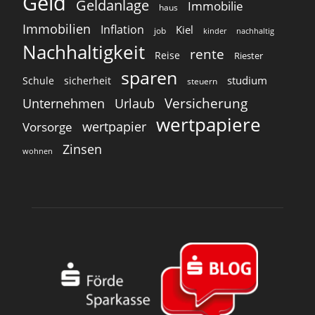
Geld
Geldanlage
Immobilie
haus
Immobilien
Inflation
Kiel
job
kinder
nachhaltig
Nachhaltigkeit
rente
Reise
Riester
sparen
studium
Schule
sicherheit
steuern
Versicherung
Unternehmen
Urlaub
wertpapiere
wertpapier
Vorsorge
Zinsen
wohnen